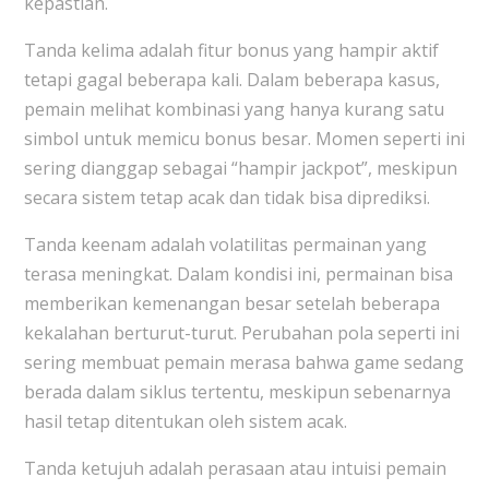
kepastian.
Tanda kelima adalah fitur bonus yang hampir aktif
tetapi gagal beberapa kali. Dalam beberapa kasus,
pemain melihat kombinasi yang hanya kurang satu
simbol untuk memicu bonus besar. Momen seperti ini
sering dianggap sebagai “hampir jackpot”, meskipun
secara sistem tetap acak dan tidak bisa diprediksi.
Tanda keenam adalah volatilitas permainan yang
terasa meningkat. Dalam kondisi ini, permainan bisa
memberikan kemenangan besar setelah beberapa
kekalahan berturut-turut. Perubahan pola seperti ini
sering membuat pemain merasa bahwa game sedang
berada dalam siklus tertentu, meskipun sebenarnya
hasil tetap ditentukan oleh sistem acak.
Tanda ketujuh adalah perasaan atau intuisi pemain