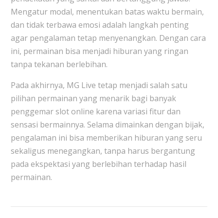
Mengatur modal, menentukan batas waktu bermain,
dan tidak terbawa emosi adalah langkah penting
agar pengalaman tetap menyenangkan. Dengan cara
ini, permainan bisa menjadi hiburan yang ringan
tanpa tekanan berlebihan.
Pada akhirnya, MG Live tetap menjadi salah satu
pilihan permainan yang menarik bagi banyak
penggemar slot online karena variasi fitur dan
sensasi bermainnya. Selama dimainkan dengan bijak,
pengalaman ini bisa memberikan hiburan yang seru
sekaligus menegangkan, tanpa harus bergantung
pada ekspektasi yang berlebihan terhadap hasil
permainan.