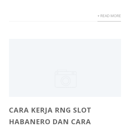
+ READ MORE
CARA KERJA RNG SLOT
HABANERO DAN CARA