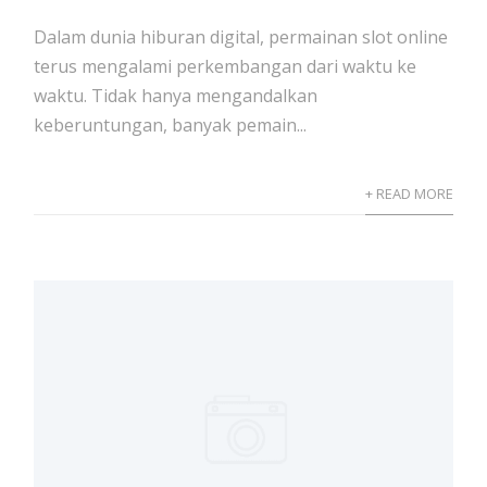
Dalam dunia hiburan digital, permainan slot online
terus mengalami perkembangan dari waktu ke
waktu. Tidak hanya mengandalkan
keberuntungan, banyak pemain...
+ READ MORE