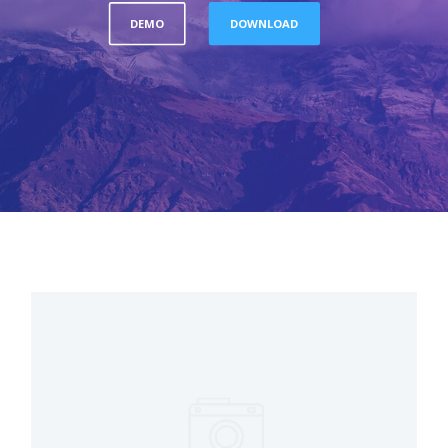
DEMO
DOWNLOAD