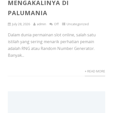
MENGAKALINYA DI
PALUMANIA
July 28, 2026
admin
Off
Uncategorized
Dalam dunia permainan slot online, salah satu
istilah yang sering menarik perhatian pemain
adalah RNG atau Random Number Generator.
Banyak...
+ READ MORE