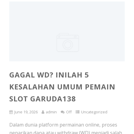
GAGAL WD? INILAH 5
KESALAHAN UMUM PEMAIN
SLOT GARUDA138
June 19, 2026
admin
Off
Uncategorized
Dalam dunia platform permainan online, proses
penarikan dana atau withdraw (WD) menjadi salah