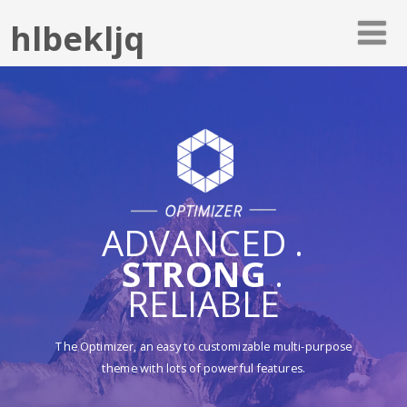
hlbekljq
ADVANCED .
STRONG
.
RELIABLE
The Optimizer, an easy to customizable multi-purpose
theme with lots of powerful features.