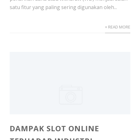
satu fitur yang paling sering digunakan oleh...
+ READ MORE
DAMPAK SLOT ONLINE