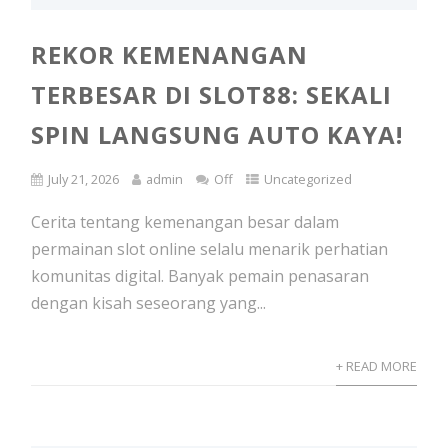
REKOR KEMENANGAN
TERBESAR DI SLOT88: SEKALI
SPIN LANGSUNG AUTO KAYA!
July 21, 2026
admin
Off
Uncategorized
Cerita tentang kemenangan besar dalam
permainan slot online selalu menarik perhatian
komunitas digital. Banyak pemain penasaran
dengan kisah seseorang yang...
+ READ MORE