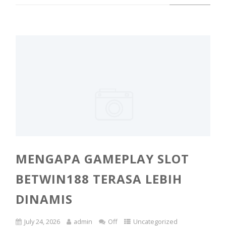
MENGAPA GAMEPLAY SLOT
BETWIN188 TERASA LEBIH
DINAMIS
July 24, 2026
admin
Off
Uncategorized