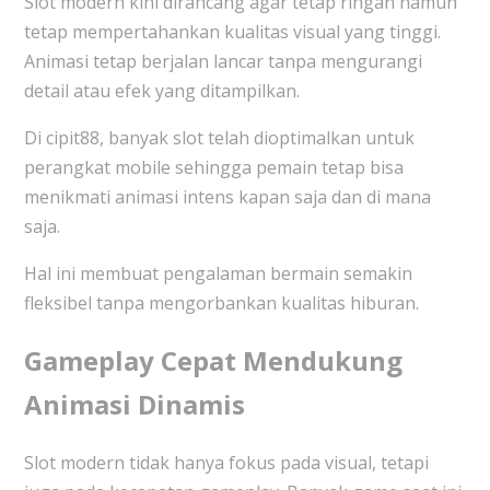
Slot modern kini dirancang agar tetap ringan namun
tetap mempertahankan kualitas visual yang tinggi.
Animasi tetap berjalan lancar tanpa mengurangi
detail atau efek yang ditampilkan.
Di cipit88, banyak slot telah dioptimalkan untuk
perangkat mobile sehingga pemain tetap bisa
menikmati animasi intens kapan saja dan di mana
saja.
Hal ini membuat pengalaman bermain semakin
fleksibel tanpa mengorbankan kualitas hiburan.
Gameplay Cepat Mendukung
Animasi Dinamis
Slot modern tidak hanya fokus pada visual, tetapi