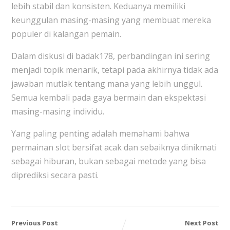
lebih stabil dan konsisten. Keduanya memiliki
keunggulan masing-masing yang membuat mereka
populer di kalangan pemain.
Dalam diskusi di badak178, perbandingan ini sering
menjadi topik menarik, tetapi pada akhirnya tidak ada
jawaban mutlak tentang mana yang lebih unggul.
Semua kembali pada gaya bermain dan ekspektasi
masing-masing individu.
Yang paling penting adalah memahami bahwa
permainan slot bersifat acak dan sebaiknya dinikmati
sebagai hiburan, bukan sebagai metode yang bisa
diprediksi secara pasti.
Previous Post
Next Post