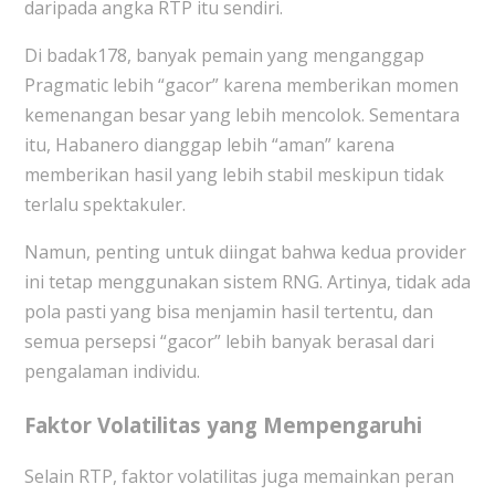
daripada angka RTP itu sendiri.
Di badak178, banyak pemain yang menganggap
Pragmatic lebih “gacor” karena memberikan momen
kemenangan besar yang lebih mencolok. Sementara
itu, Habanero dianggap lebih “aman” karena
memberikan hasil yang lebih stabil meskipun tidak
terlalu spektakuler.
Namun, penting untuk diingat bahwa kedua provider
ini tetap menggunakan sistem RNG. Artinya, tidak ada
pola pasti yang bisa menjamin hasil tertentu, dan
semua persepsi “gacor” lebih banyak berasal dari
pengalaman individu.
Faktor Volatilitas yang Mempengaruhi
Selain RTP, faktor volatilitas juga memainkan peran