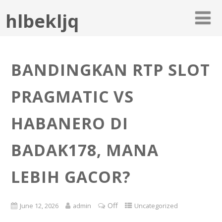
hlbekljq
BANDINGKAN RTP SLOT
PRAGMATIC VS
HABANERO DI
BADAK178, MANA
LEBIH GACOR?
Off
June 12, 2026
admin
Uncategorized