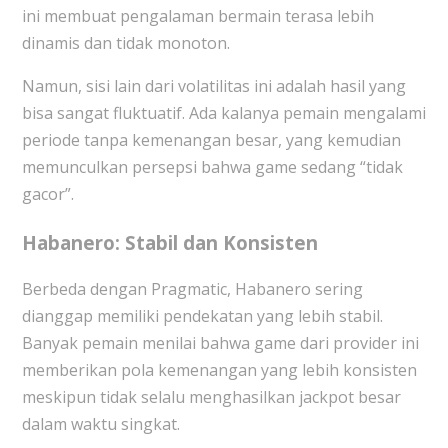
ini membuat pengalaman bermain terasa lebih
dinamis dan tidak monoton.
Namun, sisi lain dari volatilitas ini adalah hasil yang
bisa sangat fluktuatif. Ada kalanya pemain mengalami
periode tanpa kemenangan besar, yang kemudian
memunculkan persepsi bahwa game sedang “tidak
gacor”.
Habanero: Stabil dan Konsisten
Berbeda dengan Pragmatic, Habanero sering
dianggap memiliki pendekatan yang lebih stabil.
Banyak pemain menilai bahwa game dari provider ini
memberikan pola kemenangan yang lebih konsisten
meskipun tidak selalu menghasilkan jackpot besar
dalam waktu singkat.