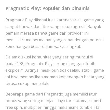
Pragmatic Play: Populer dan Dinamis
Pragmatic Play dikenal luas karena variasi game yang
sangat banyak dan fitur yang cukup agresif. Banyak
pemain merasa bahwa game dari provider ini
memiliki ritme permainan yang cepat dengan potensi
kemenangan besar dalam waktu singkat.
Dalam diskusi komunitas yang sering muncul di
badak178, Pragmatic Play sering dianggap “lebih
eksplosif”. Artinya, meskipun tidak selalu stabil, game
ini bisa memberikan momen kemenangan besar yang
terasa cukup mencolok.
Beberapa game dari Pragmatic juga memiliki fitur
bonus yang sering menjadi daya tarik utama, seperti
free spin, multiplier, hingga mekanisme tumble. Hal