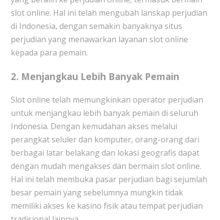
slot online. Hal ini telah mengubah lanskap perjudian
di Indonesia, dengan semakin banyaknya situs
perjudian yang menawarkan layanan slot online
kepada para pemain.
2. Menjangkau Lebih Banyak Pemain
Slot online telah memungkinkan operator perjudian
untuk menjangkau lebih banyak pemain di seluruh
Indonesia. Dengan kemudahan akses melalui
perangkat seluler dan komputer, orang-orang dari
berbagai latar belakang dan lokasi geografis dapat
dengan mudah mengakses dan bermain slot online.
Hal ini telah membuka pasar perjudian bagi sejumlah
besar pemain yang sebelumnya mungkin tidak
memiliki akses ke kasino fisik atau tempat perjudian
tradisional lainnya.