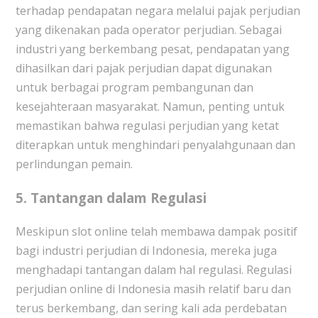
terhadap pendapatan negara melalui pajak perjudian
yang dikenakan pada operator perjudian. Sebagai
industri yang berkembang pesat, pendapatan yang
dihasilkan dari pajak perjudian dapat digunakan
untuk berbagai program pembangunan dan
kesejahteraan masyarakat. Namun, penting untuk
memastikan bahwa regulasi perjudian yang ketat
diterapkan untuk menghindari penyalahgunaan dan
perlindungan pemain.
5. Tantangan dalam Regulasi
Meskipun slot online telah membawa dampak positif
bagi industri perjudian di Indonesia, mereka juga
menghadapi tantangan dalam hal regulasi. Regulasi
perjudian online di Indonesia masih relatif baru dan
terus berkembang, dan sering kali ada perdebatan