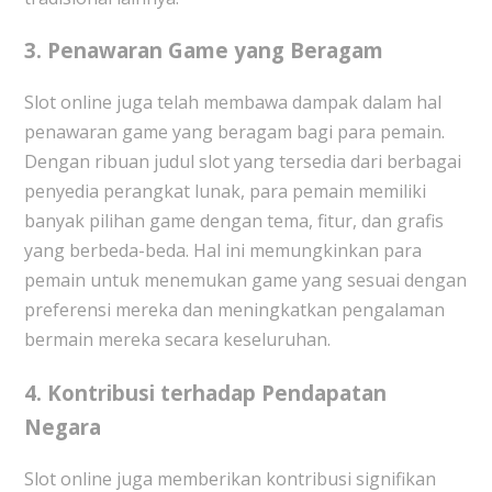
3. Penawaran Game yang Beragam
Slot online juga telah membawa dampak dalam hal
penawaran game yang beragam bagi para pemain.
Dengan ribuan judul slot yang tersedia dari berbagai
penyedia perangkat lunak, para pemain memiliki
banyak pilihan game dengan tema, fitur, dan grafis
yang berbeda-beda. Hal ini memungkinkan para
pemain untuk menemukan game yang sesuai dengan
preferensi mereka dan meningkatkan pengalaman
bermain mereka secara keseluruhan.
4. Kontribusi terhadap Pendapatan
Negara
Slot online juga memberikan kontribusi signifikan