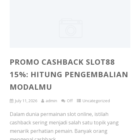
PROMO CASHBACK SLOT88
15%: HITUNG PENGEMBALIAN
MODALMU
July 11, 2026
admin
Off
Uncategorized
Dalam dunia permainan slot online, istilah
cashback sering menjadi salah satu topik yang
menarik perhatian pemain. Banyak orang
mengenal cashback...