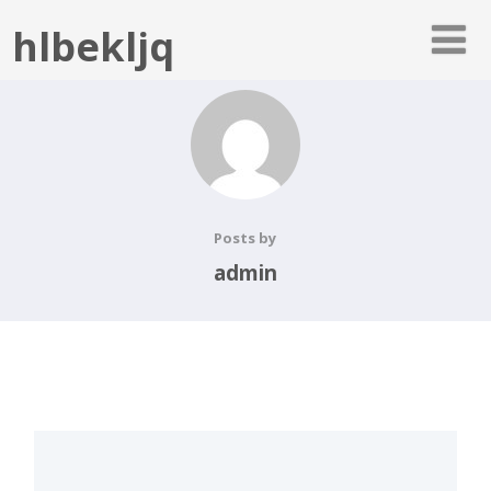
hlbekljq
Posts by
admin