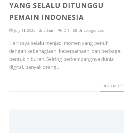
YANG SELALU DITUNGGU
PEMAIN INDONESIA
July 11, 2026
admin
Off
Uncategorized
Hari raya selalu menjadi momen yang penuh
dengan kebahagiaan, kebersamaan, dan berbagai
bentuk hiburan. Seiring berkembangnya dunia
digital, banyak orang...
+ READ MORE