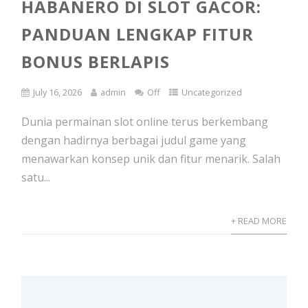
HABANERO DI SLOT GACOR:
PANDUAN LENGKAP FITUR
BONUS BERLAPIS
July 16, 2026
admin
Off
Uncategorized
Dunia permainan slot online terus berkembang
dengan hadirnya berbagai judul game yang
menawarkan konsep unik dan fitur menarik. Salah
satu...
+ READ MORE