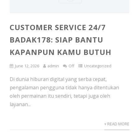
CUSTOMER SERVICE 24/7
BADAK178: SIAP BANTU
KAPANPUN KAMU BUTUH
June 12, 2026
admin
Off
Uncategorized
Di dunia hiburan digital yang serba cepat,
pengalaman pengguna tidak hanya ditentukan
oleh permainan itu sendiri, tetapi juga oleh
layanan...
+ READ MORE