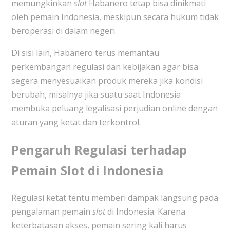
memungkinkan
slot
Habanero tetap bisa dinikmati
oleh pemain Indonesia, meskipun secara hukum tidak
beroperasi di dalam negeri.
Di sisi lain, Habanero terus memantau
perkembangan regulasi dan kebijakan agar bisa
segera menyesuaikan produk mereka jika kondisi
berubah, misalnya jika suatu saat Indonesia
membuka peluang legalisasi perjudian online dengan
aturan yang ketat dan terkontrol.
Pengaruh Regulasi terhadap
Pemain Slot di Indonesia
Regulasi ketat tentu memberi dampak langsung pada
pengalaman pemain
slot
di Indonesia. Karena
keterbatasan akses, pemain sering kali harus