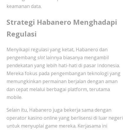
keamanan data.
Strategi Habanero Menghadapi
Regulasi
Menyikapi regulasi yang ketat, Habanero dan
pengembang
slot
lainnya biasanya mengambil
pendekatan yang lebih hati-hati di pasar Indonesia.
Mereka fokus pada pengembangan teknologi yang
memungkinkan permainan berjalan dengan aman
dan cepat melalui berbagai platform, terutama
mobile.
Selain itu, Habanero juga bekerja sama dengan
operator kasino online yang berlisensi di luar negeri
untuk menyuplai game mereka. Kerjasama ini