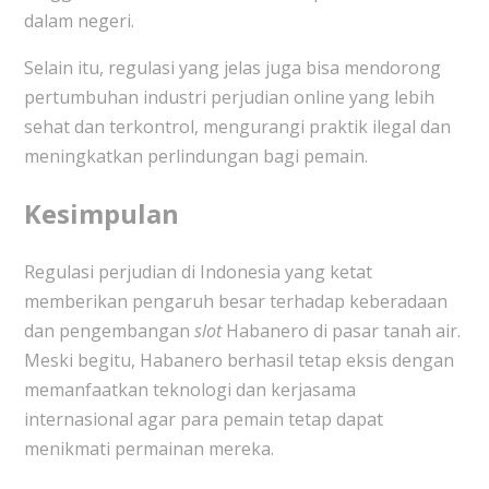
dalam negeri.
Selain itu, regulasi yang jelas juga bisa mendorong
pertumbuhan industri perjudian online yang lebih
sehat dan terkontrol, mengurangi praktik ilegal dan
meningkatkan perlindungan bagi pemain.
Kesimpulan
Regulasi perjudian di Indonesia yang ketat
memberikan pengaruh besar terhadap keberadaan
dan pengembangan
slot
Habanero di pasar tanah air.
Meski begitu, Habanero berhasil tetap eksis dengan
memanfaatkan teknologi dan kerjasama
internasional agar para pemain tetap dapat
menikmati permainan mereka.