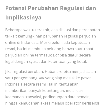
Potensi Perubahan Regulasi dan
Implikasinya
Beberapa waktu terakhir, ada diskusi dan perdebatan
terkait kemungkinan perubahan regulasi perjudian
online di Indonesia. Meski belum ada keputusan
resmi, isu ini membuka peluang bahwa suatu saat
perjudian online termasuk
slot
bisa diatur secara
legal dengan syarat dan ketentuan yang ketat.
Jika regulasi berubah, Habanero bisa menjadi salah
satu pengembang
slot
yang siap masuk ke pasar
Indonesia secara resmi. Hal ini tentu akan
memberikan banyak keuntungan, mulai dari
keamanan transaksi, perlindungan data pemain,
hingga kemudahan akses melalui operator berlisensi