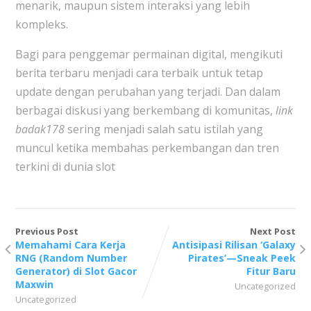
menarik, maupun sistem interaksi yang lebih
kompleks.
Bagi para penggemar permainan digital, mengikuti
berita terbaru menjadi cara terbaik untuk tetap
update dengan perubahan yang terjadi. Dan dalam
berbagai diskusi yang berkembang di komunitas,
link
badak178
sering menjadi salah satu istilah yang
muncul ketika membahas perkembangan dan tren
terkini di dunia slot
Previous Post
Next Post
Memahami Cara Kerja
Antisipasi Rilisan ‘Galaxy
RNG (Random Number
Pirates’—Sneak Peek
Generator) di Slot Gacor
Fitur Baru
Maxwin
Uncategorized
Uncategorized