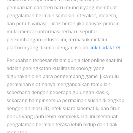
pembaruan dan tren baru muncul yang membuat
pengalaman bermain semakin interaktif, modern,
dan penuh variasi. Tidak heran jika banyak pemain
mulai mencari informasi terbaru seputar
perkembangan industri ini, termasuk melalui
platform yang dikenal dengan istilah
link badak178
.
Perubahan terbesar dalam dunia slot online saat ini
adalah peningkatan kualitas teknologi yang
digunakan oleh para pengembang game. Jika dulu
permainan slot hanya mengandalkan tampilan
sederhana dengan beberapa gulungan klasik,
sekarang hampir semua permainan sudah dilengkapi
dengan animasi 3D, efek suara sinematik, dan fitur
bonus yang jauh lebih kompleks. Hal ini membuat
pengalaman bermain terasa lebih hidup dan tidak
monoton.