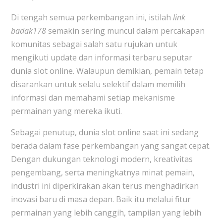
Di tengah semua perkembangan ini, istilah
link
badak178
semakin sering muncul dalam percakapan
komunitas sebagai salah satu rujukan untuk
mengikuti update dan informasi terbaru seputar
dunia slot online. Walaupun demikian, pemain tetap
disarankan untuk selalu selektif dalam memilih
informasi dan memahami setiap mekanisme
permainan yang mereka ikuti.
Sebagai penutup, dunia slot online saat ini sedang
berada dalam fase perkembangan yang sangat cepat.
Dengan dukungan teknologi modern, kreativitas
pengembang, serta meningkatnya minat pemain,
industri ini diperkirakan akan terus menghadirkan
inovasi baru di masa depan. Baik itu melalui fitur
permainan yang lebih canggih, tampilan yang lebih