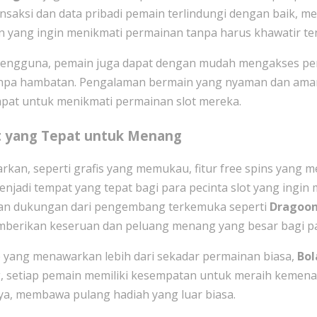
saksi dan data pribadi pemain terlindungi dengan baik, me
n yang ingin menikmati permainan tanpa harus khawatir te
engguna, pemain juga dapat dengan mudah mengakses perm
tanpa hambatan. Pengalaman bermain yang nyaman dan ama
pat untuk menikmati permainan slot mereka.
t yang Tepat untuk Menang
arkan, seperti grafis yang memukau, fitur free spins yang 
njadi tempat yang tepat bagi para pecinta slot yang ing
an dukungan dari pengembang terkemuka seperti
Dragoon
memberikan keseruan dan peluang menang yang besar bagi p
ine yang menawarkan lebih dari sekadar permainan biasa,
Bo
ng, setiap pemain memiliki kesempatan untuk meraih keme
a, membawa pulang hadiah yang luar biasa.