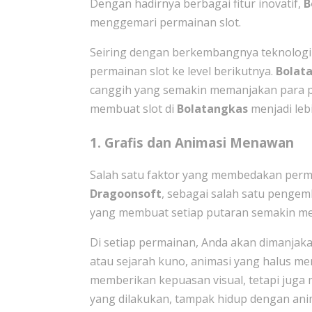
Dengan hadirnya berbagai fitur inovatif,
B
menggemari permainan slot.
Seiring dengan berkembangnya teknologi 
permainan slot ke level berikutnya.
Bolat
canggih yang semakin memanjakan para pem
membuat slot di
Bolatangkas
menjadi le
1. Grafis dan Animasi Menawan
Salah satu faktor yang membedakan perma
Dragoonsoft
, sebagai salah satu penge
yang membuat setiap putaran semakin m
Di setiap permainan, Anda akan dimanjaka
atau sejarah kuno, animasi yang halus m
memberikan kepuasan visual, tetapi juga
yang dilakukan, tampak hidup dengan ani