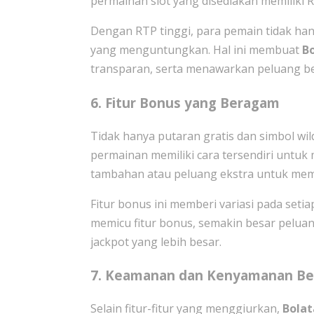
permainan slot yang disediakan memiliki
Dengan RTP tinggi, para pemain tidak ha
yang menguntungkan. Hal ini membuat
B
transparan, serta menawarkan peluang b
6. Fitur Bonus yang Beragam
Tidak hanya putaran gratis dan simbol wil
permainan memiliki cara tersendiri untuk 
tambahan atau peluang ekstra untuk mem
Fitur bonus ini memberi variasi pada set
memicu fitur bonus, semakin besar pelu
jackpot yang lebih besar.
7. Keamanan dan Kenyamanan Ber
Selain fitur-fitur yang menggiurkan,
Bola