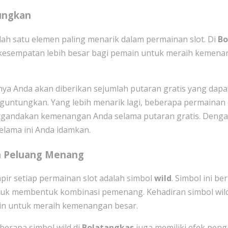
tungkan
alah satu elemen paling menarik dalam permainan slot. Di
Bo
kesempatan lebih besar bagi pemain untuk meraih kemena
sanya Anda akan diberikan sejumlah putaran gratis yang da
untungkan. Yang lebih menarik lagi, beberapa permainan 
tgandakan kemenangan Anda selama putaran gratis. Dengan d
lama ini Anda idamkan.
an Peluang Menang
mpir setiap permainan slot adalah simbol
wild
. Simbol ini b
tuk membentuk kombinasi pemenang. Kehadiran simbol wil
in untuk meraih kemenangan besar.
berapa simbol wild di
Bolatangkas
juga memiliki efek pen