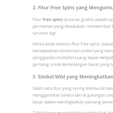
2. Fitur Free Spins yang Mengun
Fitur
free spins
(putaran gratis) adalah s
permainan yang disediakan, memberikan 
taruhan lagi.
Ketika Anda memicu fitur free spins, bia
mendapatkan kombinasi simbol yang meng
pengganda (multiplier) yang dapat melipa
gerbang untuk kemenangan besar yang se
3. Simbol Wild yang Meningkatk
Salah satu fitur yang sering ditemui di ha
menggantikan simbol lain di gulungan un
besar dalam meningkatkan peluang pema
Tidak hanya menggantikan simbol lain, be