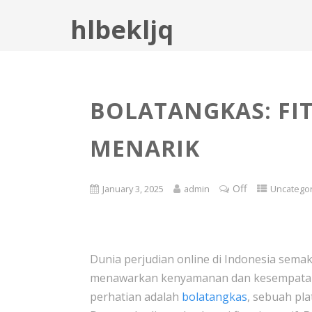
hlbekljq
BOLATANGKAS: FI
MENARIK
Off
January 3, 2025
admin
Uncatego
Dunia perjudian online di Indonesia semak
menawarkan kenyamanan dan kesempatan u
perhatian adalah
bolatangkas
, sebuah pl