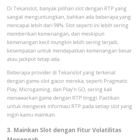
Di Tekanslot, banyak pilihan slot dengan RTP yang
sangat menguntungkan, bahkan ada beberapa yang
mencapai lebih dari 98%. Slot seperti ini lebih sering
memberikan kemenangan, dan meskipun
kemenangan kecil mungkin lebih sering terjadi,
kesempatan untuk mendapatkan kemenangan besar
atau jackpot tetap ada.
Beberapa provider di Tekanslot yang terkenal
dengan game-slot gacor mereka, seperti Pragmatic
Play, Microgaming, dan Play’n GO, sering kali
menawarkan game dengan RTP tinggi. Pastikan
untuk mengecek informasi RTP pada setiap slot yang
ingin kamu mainkan.
3. Mainkan Slot dengan Fitur Volatilitas
Menengah