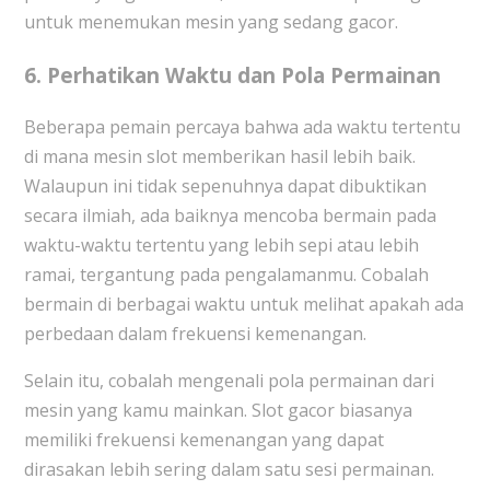
untuk menemukan mesin yang sedang gacor.
6. Perhatikan Waktu dan Pola Permainan
Beberapa pemain percaya bahwa ada waktu tertentu
di mana mesin slot memberikan hasil lebih baik.
Walaupun ini tidak sepenuhnya dapat dibuktikan
secara ilmiah, ada baiknya mencoba bermain pada
waktu-waktu tertentu yang lebih sepi atau lebih
ramai, tergantung pada pengalamanmu. Cobalah
bermain di berbagai waktu untuk melihat apakah ada
perbedaan dalam frekuensi kemenangan.
Selain itu, cobalah mengenali pola permainan dari
mesin yang kamu mainkan. Slot gacor biasanya
memiliki frekuensi kemenangan yang dapat
dirasakan lebih sering dalam satu sesi permainan.