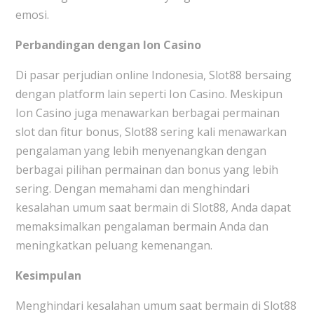
emosi.
Perbandingan dengan Ion Casino
Di pasar perjudian online Indonesia, Slot88 bersaing
dengan platform lain seperti Ion Casino. Meskipun
Ion Casino juga menawarkan berbagai permainan
slot dan fitur bonus, Slot88 sering kali menawarkan
pengalaman yang lebih menyenangkan dengan
berbagai pilihan permainan dan bonus yang lebih
sering. Dengan memahami dan menghindari
kesalahan umum saat bermain di Slot88, Anda dapat
memaksimalkan pengalaman bermain Anda dan
meningkatkan peluang kemenangan.
Kesimpulan
Menghindari kesalahan umum saat bermain di Slot88