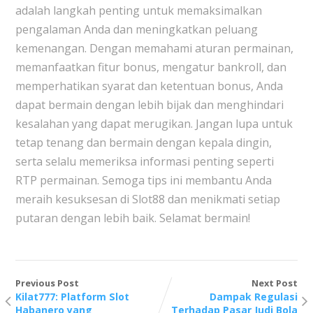
adalah langkah penting untuk memaksimalkan
pengalaman Anda dan meningkatkan peluang
kemenangan. Dengan memahami aturan permainan,
memanfaatkan fitur bonus, mengatur bankroll, dan
memperhatikan syarat dan ketentuan bonus, Anda
dapat bermain dengan lebih bijak dan menghindari
kesalahan yang dapat merugikan. Jangan lupa untuk
tetap tenang dan bermain dengan kepala dingin,
serta selalu memeriksa informasi penting seperti
RTP permainan. Semoga tips ini membantu Anda
meraih kesuksesan di Slot88 dan menikmati setiap
putaran dengan lebih baik. Selamat bermain!
Previous Post
Next Post
Kilat777: Platform Slot
Dampak Regulasi
Habanero yang
Terhadap Pasar Judi Bola