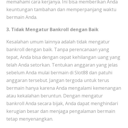
memahami cara kerjanya. Ini bisa memberikan Anda
keuntungan tambahan dan memperpanjang waktu
bermain Anda.
3. Tidak Mengatur Bankroll dengan Baik
Kesalahan umum lainnya adalah tidak mengatur
bankroll dengan baik. Tanpa perencanaan yang
tepat, Anda bisa dengan cepat kehilangan uang yang
telah Anda setorkan. Tentukan anggaran yang jelas
sebelum Anda mulai bermain di Slot88 dan patuhi
anggaran tersebut. Jangan tergoda untuk terus
bermain hanya karena Anda mengalami kemenangan
atau kekalahan beruntun. Dengan mengatur
bankroll Anda secara bijak, Anda dapat menghindari
kerugian besar dan menjaga pengalaman bermain
tetap menyenangkan.