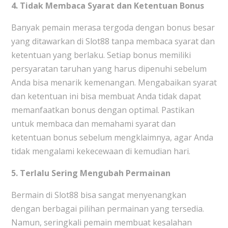
4. Tidak Membaca Syarat dan Ketentuan Bonus
Banyak pemain merasa tergoda dengan bonus besar
yang ditawarkan di Slot88 tanpa membaca syarat dan
ketentuan yang berlaku. Setiap bonus memiliki
persyaratan taruhan yang harus dipenuhi sebelum
Anda bisa menarik kemenangan. Mengabaikan syarat
dan ketentuan ini bisa membuat Anda tidak dapat
memanfaatkan bonus dengan optimal. Pastikan
untuk membaca dan memahami syarat dan
ketentuan bonus sebelum mengklaimnya, agar Anda
tidak mengalami kekecewaan di kemudian hari.
5. Terlalu Sering Mengubah Permainan
Bermain di Slot88 bisa sangat menyenangkan
dengan berbagai pilihan permainan yang tersedia.
Namun, seringkali pemain membuat kesalahan