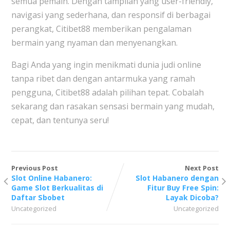
semua pemain. Dengan tampilan yang user-friendly,
navigasi yang sederhana, dan responsif di berbagai
perangkat, Citibet88 memberikan pengalaman
bermain yang nyaman dan menyenangkan.
Bagi Anda yang ingin menikmati dunia judi online
tanpa ribet dan dengan antarmuka yang ramah
pengguna, Citibet88 adalah pilihan tepat. Cobalah
sekarang dan rasakan sensasi bermain yang mudah,
cepat, dan tentunya seru!
Previous Post
Next Post
Slot Online Habanero:
Slot Habanero dengan
Game Slot Berkualitas di
Fitur Buy Free Spin:
Daftar Sbobet
Layak Dicoba?
Uncategorized
Uncategorized