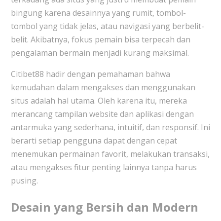
bingung karena desainnya yang rumit, tombol-
tombol yang tidak jelas, atau navigasi yang berbelit-
belit. Akibatnya, fokus pemain bisa terpecah dan
pengalaman bermain menjadi kurang maksimal.
Citibet88 hadir dengan pemahaman bahwa
kemudahan dalam mengakses dan menggunakan
situs adalah hal utama. Oleh karena itu, mereka
merancang tampilan website dan aplikasi dengan
antarmuka yang sederhana, intuitif, dan responsif. Ini
berarti setiap pengguna dapat dengan cepat
menemukan permainan favorit, melakukan transaksi,
atau mengakses fitur penting lainnya tanpa harus
pusing.
Desain yang Bersih dan Modern