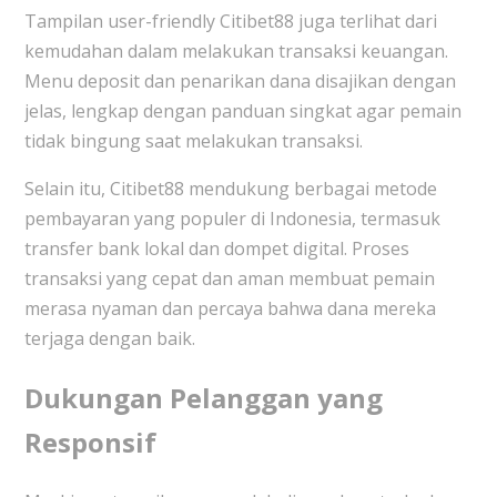
Tampilan user-friendly Citibet88 juga terlihat dari
kemudahan dalam melakukan transaksi keuangan.
Menu deposit dan penarikan dana disajikan dengan
jelas, lengkap dengan panduan singkat agar pemain
tidak bingung saat melakukan transaksi.
Selain itu, Citibet88 mendukung berbagai metode
pembayaran yang populer di Indonesia, termasuk
transfer bank lokal dan dompet digital. Proses
transaksi yang cepat dan aman membuat pemain
merasa nyaman dan percaya bahwa dana mereka
terjaga dengan baik.
Dukungan Pelanggan yang
Responsif