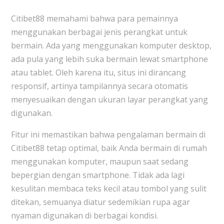
Citibet88 memahami bahwa para pemainnya
menggunakan berbagai jenis perangkat untuk
bermain. Ada yang menggunakan komputer desktop,
ada pula yang lebih suka bermain lewat smartphone
atau tablet. Oleh karena itu, situs ini dirancang
responsif, artinya tampilannya secara otomatis
menyesuaikan dengan ukuran layar perangkat yang
digunakan.
Fitur ini memastikan bahwa pengalaman bermain di
Citibet88 tetap optimal, baik Anda bermain di rumah
menggunakan komputer, maupun saat sedang
bepergian dengan smartphone. Tidak ada lagi
kesulitan membaca teks kecil atau tombol yang sulit
ditekan, semuanya diatur sedemikian rupa agar
nyaman digunakan di berbagai kondisi.