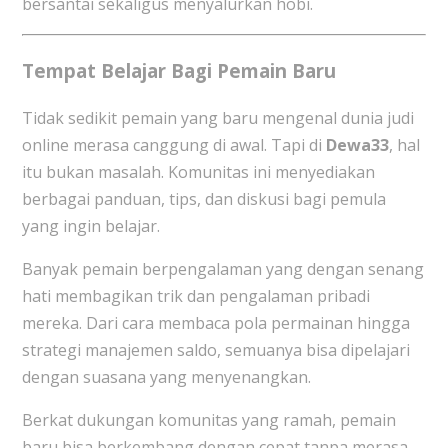
bersantai sekaligus menyalurkan hobi.
Tempat Belajar Bagi Pemain Baru
Tidak sedikit pemain yang baru mengenal dunia judi
online merasa canggung di awal. Tapi di
Dewa33
, hal
itu bukan masalah. Komunitas ini menyediakan
berbagai panduan, tips, dan diskusi bagi pemula
yang ingin belajar.
Banyak pemain berpengalaman yang dengan senang
hati membagikan trik dan pengalaman pribadi
mereka. Dari cara membaca pola permainan hingga
strategi manajemen saldo, semuanya bisa dipelajari
dengan suasana yang menyenangkan.
Berkat dukungan komunitas yang ramah, pemain
baru bisa berkembang dengan cepat tanpa merasa