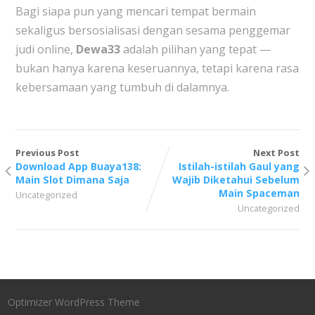
Bagi siapa pun yang mencari tempat bermain
sekaligus bersosialisasi dengan sesama penggemar
judi online,
Dewa33
adalah pilihan yang tepat —
bukan hanya karena keseruannya, tetapi karena rasa
kebersamaan yang tumbuh di dalamnya.
Previous Post
Next Post
Download App Buaya138:
Istilah-istilah Gaul yang
Main Slot Dimana Saja
Wajib Diketahui Sebelum
Main Spaceman
Uncategorized
Uncategorized
Optimizer WordPress Theme