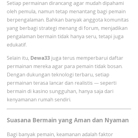
Setiap permainan dirancang agar mudah dipahami
oleh pemula, namun tetap menantang bagi pemain
berpengalaman. Bahkan banyak anggota komunitas
yang berbagi strategi menang di forum, menjadikan
pengalaman bermain tidak hanya seru, tetapi juga
edukatif.
Selain itu,
Dewa33
juga terus memperbarui daftar
permainan mereka agar para pemain tidak bosan.
Dengan dukungan teknologi terbaru, setiap
permainan terasa lancar dan realistis — seperti
bermain di kasino sungguhan, hanya saja dari
kenyamanan rumah sendiri.
Suasana Bermain yang Aman dan Nyaman
Bagi banyak pemain, keamanan adalah faktor