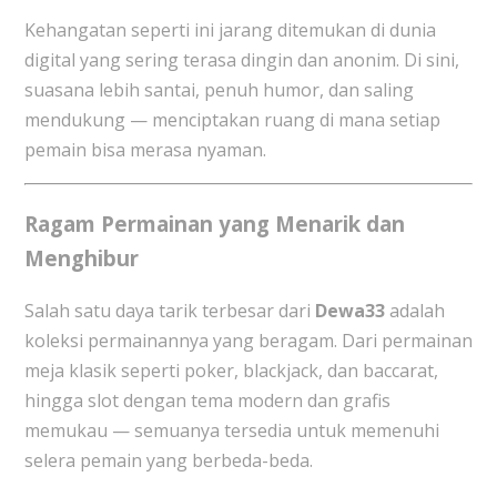
Kehangatan seperti ini jarang ditemukan di dunia
digital yang sering terasa dingin dan anonim. Di sini,
suasana lebih santai, penuh humor, dan saling
mendukung — menciptakan ruang di mana setiap
pemain bisa merasa nyaman.
Ragam Permainan yang Menarik dan
Menghibur
Salah satu daya tarik terbesar dari
Dewa33
adalah
koleksi permainannya yang beragam. Dari permainan
meja klasik seperti poker, blackjack, dan baccarat,
hingga slot dengan tema modern dan grafis
memukau — semuanya tersedia untuk memenuhi
selera pemain yang berbeda-beda.