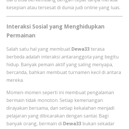
kesepian atau tersesat di dunia judi online yang luas.
Interaksi Sosial yang Menghidupkan
Permainan
Salah satu hal yang membuat
Dewa33
terasa
berbeda adalah interaksi antaranggota yang begitu
hidup. Banyak pemain aktif yang saling menyapa,
bercanda, bahkan membuat turnamen kecil di antara
mereka.
Momen-momen seperti ini membuat pengalaman
bermain tidak monoton. Setiap kemenangan
dirayakan bersama, dan setiap kekalahan menjadi
pelajaran yang dibicarakan dengan santai. Bagi
banyak orang, bermain di
Dewa33
bukan sekadar