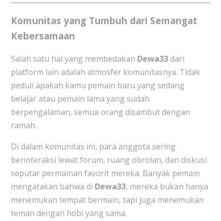
Komunitas yang Tumbuh dari Semangat
Kebersamaan
Salah satu hal yang membedakan
Dewa33
dari
platform lain adalah atmosfer komunitasnya. Tidak
peduli apakah kamu pemain baru yang sedang
belajar atau pemain lama yang sudah
berpengalaman, semua orang disambut dengan
ramah.
Di dalam komunitas ini, para anggota sering
berinteraksi lewat forum, ruang obrolan, dan diskusi
seputar permainan favorit mereka. Banyak pemain
mengatakan bahwa di
Dewa33
, mereka bukan hanya
menemukan tempat bermain, tapi juga menemukan
teman dengan hobi yang sama.