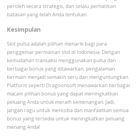
peroleh secara strategis, dan selalu perhatikan
batasan yang telah Anda tentukan.
Kesimpulan
Slot pulsa adalah pilihan menarik bagi para
penggemar permainan slot di Indonesia. Dengan
kemudahan transaksi menggunakan pulsa dan
berbagai bonus yang ditawarkan, pengalaman
bermain menjadi semakin seru dan menguntungkan.
Platform seperti Dragoonsoft menawarkan berbagai
macam pilihan bonus yang dapat meningkatkan
peluang Anda untuk meraih kemenangan. Jadi,
jangan ragu untuk mencoba dan manfaatkan semua
bonus yang tersedia untuk meningkatkan peluang
menang Anda!