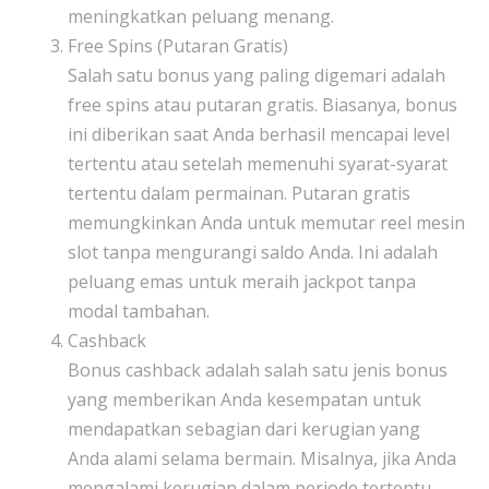
meningkatkan peluang menang.
Free Spins (Putaran Gratis)
Salah satu bonus yang paling digemari adalah
free spins atau putaran gratis. Biasanya, bonus
ini diberikan saat Anda berhasil mencapai level
tertentu atau setelah memenuhi syarat-syarat
tertentu dalam permainan. Putaran gratis
memungkinkan Anda untuk memutar reel mesin
slot tanpa mengurangi saldo Anda. Ini adalah
peluang emas untuk meraih jackpot tanpa
modal tambahan.
Cashback
Bonus cashback adalah salah satu jenis bonus
yang memberikan Anda kesempatan untuk
mendapatkan sebagian dari kerugian yang
Anda alami selama bermain. Misalnya, jika Anda
mengalami kerugian dalam periode tertentu,