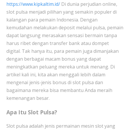
https://www.kipkaltim.id/
Di dunia perjudian online,
slot pulsa menjadi pilihan yang semakin populer di
kalangan para pemain Indonesia. Dengan
kemudahan melakukan deposit melalui pulsa, pemain
dapat langsung merasakan sensasi bermain tanpa
harus ribet dengan transfer bank atau dompet
digital. Tak hanya itu, para pemain juga dimanjakan
dengan berbagai macam bonus yang dapat
meningkatkan peluang mereka untuk menang. Di
artikel kali ini, kita akan menggali lebih dalam
mengenai jenis-jenis bonus di slot pulsa dan
bagaimana mereka bisa membantu Anda meraih
kemenangan besar.
Apa Itu Slot Pulsa?
Slot pulsa adalah jenis permainan mesin slot yang