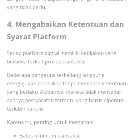
yang tidak perlu.
4. Mengabaikan Ketentuan dan
Syarat Platform
Setiap platform digital memiliki kebijakan yang
berbeda terkait proses transaksi.
Beberapa pengguna terkadang langsung
mengajukan penarikan tanpa membaca ketentuan
yang berlaku. Akibatnya, mereka tidak menyadari
adanya persyaratan tertentu yang harus dipenuhi
terlebih dahulu.
Karena itu, penting untuk memahami:
Batas minimum transaksi.