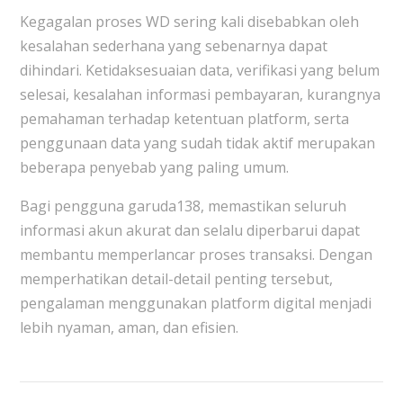
Kegagalan proses WD sering kali disebabkan oleh
kesalahan sederhana yang sebenarnya dapat
dihindari. Ketidaksesuaian data, verifikasi yang belum
selesai, kesalahan informasi pembayaran, kurangnya
pemahaman terhadap ketentuan platform, serta
penggunaan data yang sudah tidak aktif merupakan
beberapa penyebab yang paling umum.
Bagi pengguna garuda138, memastikan seluruh
informasi akun akurat dan selalu diperbarui dapat
membantu memperlancar proses transaksi. Dengan
memperhatikan detail-detail penting tersebut,
pengalaman menggunakan platform digital menjadi
lebih nyaman, aman, dan efisien.