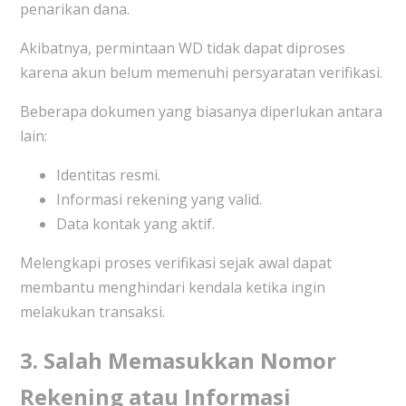
penarikan dana.
Akibatnya, permintaan WD tidak dapat diproses
karena akun belum memenuhi persyaratan verifikasi.
Beberapa dokumen yang biasanya diperlukan antara
lain:
Identitas resmi.
Informasi rekening yang valid.
Data kontak yang aktif.
Melengkapi proses verifikasi sejak awal dapat
membantu menghindari kendala ketika ingin
melakukan transaksi.
3. Salah Memasukkan Nomor
Rekening atau Informasi