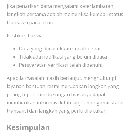
Jika penarikan dana mengalami keterlambatan,
langkah pertama adalah memeriksa kembali status
transaksi pada akun.
Pastikan bahwa:
Data yang dimasukkan sudah benar.
Tidak ada notifikasi yang belum dibaca.
Persyaratan verifikasi telah dipenuhi.
Apabila masalah masih berlanjut, menghubungi
layanan bantuan resmi merupakan langkah yang
paling tepat. Tim dukungan biasanya dapat
memberikan informasi lebih lanjut mengenai status
transaksi dan langkah yang perlu dilakukan.
Kesimpulan