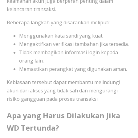
keamanan akun juga berperan penting dalam
kelancaran transaksi.
Beberapa langkah yang disarankan meliputi:
Menggunakan kata sandi yang kuat.
Mengaktifkan verifikasi tambahan jika tersedia.
Tidak membagikan informasi login kepada
orang lain.
Memastikan perangkat yang digunakan aman.
Kebiasaan tersebut dapat membantu melindungi
akun dari akses yang tidak sah dan mengurangi
risiko gangguan pada proses transaksi.
Apa yang Harus Dilakukan Jika
WD Tertunda?