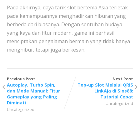
Pada akhirnya, daya tarik slot bertema Asia terletak
pada kemampuannya menghadirkan hiburan yang
berbeda dari biasanya. Dengan sentuhan budaya
yang kaya dan fitur modern, game ini berhasil
menciptakan pengalaman bermain yang tidak hanya
menghibur, tetapi juga berkesan.
Previous Post
Next Post
Autoplay, Turbo Spin,
Top-up Slot Melalui QRIS
dan Mode Manual: Fitur
LinkAja di Sins88:
Gameplay yang Paling
Tutorial Cepat
Diminati
Uncategorized
Uncategorized