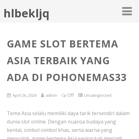
hlbekljq
GAME SLOT BERTEMA
ASIA TERBAIK YANG
ADA DI POHONEMAS33
Off
April 26, 2026
admin
Uncategorized
Tema Asia selalu memiliki daya tarik tersendiri dalam
dunia slot online. Dengan nuansa budaya yang
kental, simbol-simbol khas, serta warna yang
mencolok, game bertema Asia sering kali menjadi