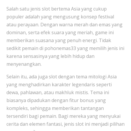
Salah satu jenis slot bertema Asia yang cukup
populer adalah yang mengusung konsep festival
atau perayaan. Dengan warna merah dan emas yang
dominan, serta efek suara yang meriah, game ini
memberikan suasana yang penuh energi. Tidak
sedikit pemain di pohonemas33 yang memilih jenis ini
karena sensasinya yang lebih hidup dan
menyenangkan.
Selain itu, ada juga slot dengan tema mitologi Asia
yang menghadirkan karakter legendaris seperti
dewa, pahlawan, atau makhluk mistis. Tema ini
biasanya dipadukan dengan fitur bonus yang
kompleks, sehingga memberikan tantangan
tersendiri bagi pemain. Bagi mereka yang menyukai
cerita dan elemen fantasi, jenis slot ini menjadi pilihan