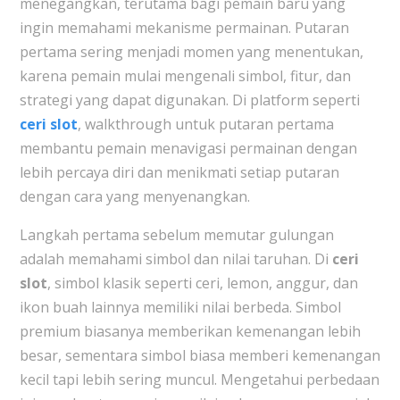
menegangkan, terutama bagi pemain baru yang
ingin memahami mekanisme permainan. Putaran
pertama sering menjadi momen yang menentukan,
karena pemain mulai mengenali simbol, fitur, dan
strategi yang dapat digunakan. Di platform seperti
ceri slot
, walkthrough untuk putaran pertama
membantu pemain menavigasi permainan dengan
lebih percaya diri dan menikmati setiap putaran
dengan cara yang menyenangkan.
Langkah pertama sebelum memutar gulungan
adalah memahami simbol dan nilai taruhan. Di
ceri
slot
, simbol klasik seperti ceri, lemon, anggur, dan
ikon buah lainnya memiliki nilai berbeda. Simbol
premium biasanya memberikan kemenangan lebih
besar, sementara simbol biasa memberi kemenangan
kecil tapi lebih sering muncul. Mengetahui perbedaan