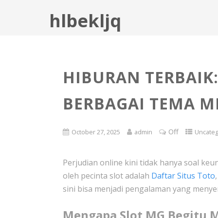
hlbekljq
HIBURAN TERBAIK
BERBAGAI TEMA M
Off
October 27, 2025
admin
Uncateg
Perjudian online kini tidak hanya soal ke
oleh pecinta slot adalah
Daftar Situs Toto
sini bisa menjadi pengalaman yang meny
Mengapa Slot MG Begitu 