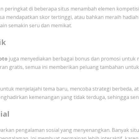
pan peringkat di beberapa situs menambah elemen kompetis
sa mendapatkan skor tertinggi, atau bahkan meraih hadiah 
in semakin seru dan memikat.
ik
oto
juga menyediakan berbagai bonus dan promosi untuk 
taran gratis, semua ini memberikan peluang tambahan untu
 untuk menjelajahi tema baru, mencoba strategi berbeda, a
menghadirkan kemenangan yang tidak terduga, sehingga se
ial
rkan pengalaman sosial yang menyenangkan. Banyak situs
 pengalaman. Ini membuat permainan lebih interaktif, kare