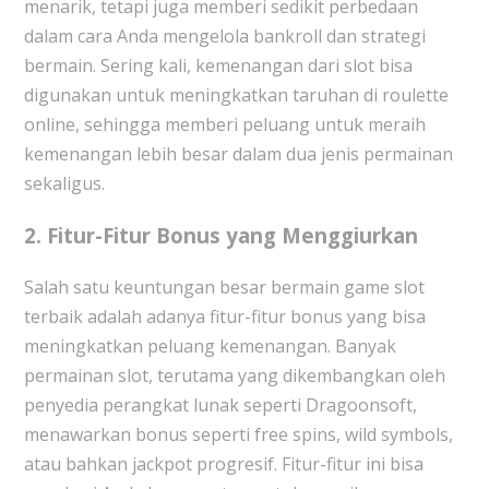
menarik, tetapi juga memberi sedikit perbedaan
dalam cara Anda mengelola bankroll dan strategi
bermain. Sering kali, kemenangan dari slot bisa
digunakan untuk meningkatkan taruhan di roulette
online, sehingga memberi peluang untuk meraih
kemenangan lebih besar dalam dua jenis permainan
sekaligus.
2. Fitur-Fitur Bonus yang Menggiurkan
Salah satu keuntungan besar bermain game slot
terbaik adalah adanya fitur-fitur bonus yang bisa
meningkatkan peluang kemenangan. Banyak
permainan slot, terutama yang dikembangkan oleh
penyedia perangkat lunak seperti Dragoonsoft,
menawarkan bonus seperti free spins, wild symbols,
atau bahkan jackpot progresif. Fitur-fitur ini bisa