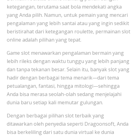
ketegangan, terutama saat bola mendekati angka
yang Anda pilih. Namun, untuk pemain yang mencari
pengalaman yang lebih santai atau yang ingin sedikit
beristirahat dari ketegangan roulette, permainan slot
online adalah pilihan yang tepat.
Game slot menawarkan pengalaman bermain yang
lebih rileks dengan waktu tunggu yang lebih panjang
dan tanpa tekanan besar. Selain itu, banyak slot yang
hadir dengan berbagai tema menarik—dari tema
petualangan, fantasi, hingga mitologi—sehingga
Anda bisa merasa seolah-olah sedang menjelajahi
dunia baru setiap kali memutar gulungan.
Dengan berbagai pilihan slot terbaik yang
ditawarkan oleh penyedia seperti Dragoonsoft, Anda
bisa berkeliling dari satu dunia virtual ke dunia