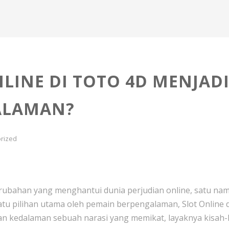
LINE DI TOTO 4D MENJAD
ALAMAN?
rized
rubahan yang menghantui dunia perjudian online, satu nam
satu pilihan utama oleh pemain berpengalaman, Slot Onlin
n kedalaman sebuah narasi yang memikat, layaknya kisah-