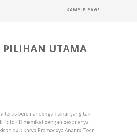
SAMPLE PAGE
I PILIHAN UTAMA
a terus bersinar dengan sinar yang tak
e di Toto 4D memikat dengan pesonanya
kisah epik karya Pramoedya Ananta Toer.