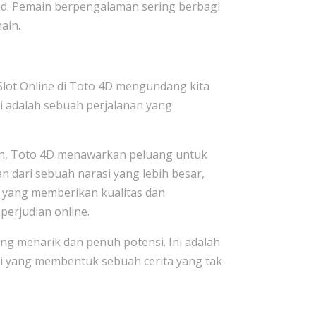
olid. Pemain berpengalaman sering berbagi
ain.
lot Online di Toto 4D mengundang kita
i adalah sebuah perjalanan yang
pan, Toto 4D menawarkan peluang untuk
n dari sebuah narasi yang lebih besar,
o yang memberikan kualitas dan
erjudian online.
ang menarik dan penuh potensi. Ini adalah
si yang membentuk sebuah cerita yang tak