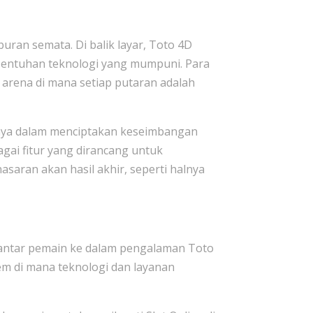
ran semata. Di balik layar, Toto 4D
entuhan teknologi yang mumpuni. Para
 arena di mana setiap putaran adalah
annya dalam menciptakan keseimbangan
gai fitur yang dirancang untuk
aran akan hasil akhir, seperti halnya
ngantar pemain ke dalam pengalaman Toto
em di mana teknologi dan layanan