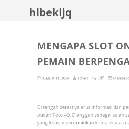
hlbekljq
MENGAPA SLOT ON
PEMAIN BERPENG
Off
August 11, 2024
admin
Uncatego
Di tengah derasnya arus informasi dan pe
pudar: Toto 4D. Dianggap sebagai salah 
yang khas, mencerminkan kompleksitas da