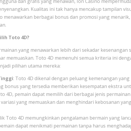
gguna dan grafis yang menawan, Ion Casino mempermudah
enangkan. Kualitas ini tak hanya mencakup tampilan visual,
o menawarkan berbagai bonus dan promosi yang menarik,
an.
ih Toto 4D?
rmainan yang menawarkan lebih dari sekadar kesenangan s
ar memuaskan. Toto 4D memenuhi semua kriteria ini deng
njadi pilihan utama mereka:
inggi
: Toto 4D dikenal dengan peluang kemenangan yang l
uang bonus yang tersedia memberikan kesempatan ekstra unt
Toto 4D, pemain dapat memilih dari berbagai jenis permain
 variasi yang memuaskan dan menghindari kebosanan yang 
balik Toto 4D memungkinkan pengalaman bermain yang lanc
, pemain dapat menikmati permainan tanpa harus menghad