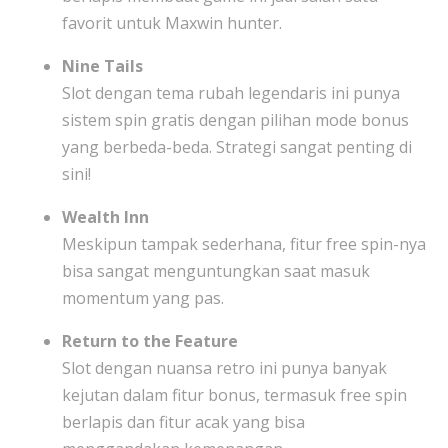
favorit untuk Maxwin hunter.
Nine Tails
Slot dengan tema rubah legendaris ini punya
sistem spin gratis dengan pilihan mode bonus
yang berbeda-beda. Strategi sangat penting di
sini!
Wealth Inn
Meskipun tampak sederhana, fitur free spin-nya
bisa sangat menguntungkan saat masuk
momentum yang pas.
Return to the Feature
Slot dengan nuansa retro ini punya banyak
kejutan dalam fitur bonus, termasuk free spin
berlapis dan fitur acak yang bisa