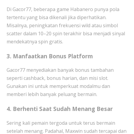
Di Gacor77, beberapa game Habanero punya pola
tertentu yang bisa dikenali jika diperhatikan.
Misalnya, peningkatan frekuensi wild atau simbol
scatter dalam 10–20 spin terakhir bisa menjadi sinyal
mendekatnya spin gratis.
3.
Manfaatkan Bonus Platform
Gacor77 menyediakan banyak bonus tambahan
seperti cashback, bonus harian, dan misi slot.
Gunakan ini untuk memperkuat modalmu dan
memberi lebih banyak peluang bermain.
4.
Berhenti Saat Sudah Menang Besar
Sering kali pemain tergoda untuk terus bermain
setelah menang. Padahal, Maxwin sudah tercapai dan