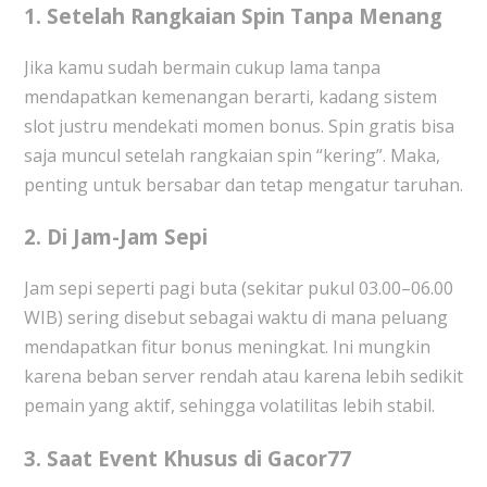
1.
Setelah Rangkaian Spin Tanpa Menang
Jika kamu sudah bermain cukup lama tanpa
mendapatkan kemenangan berarti, kadang sistem
slot justru mendekati momen bonus. Spin gratis bisa
saja muncul setelah rangkaian spin “kering”. Maka,
penting untuk bersabar dan tetap mengatur taruhan.
2.
Di Jam-Jam Sepi
Jam sepi seperti pagi buta (sekitar pukul 03.00–06.00
WIB) sering disebut sebagai waktu di mana peluang
mendapatkan fitur bonus meningkat. Ini mungkin
karena beban server rendah atau karena lebih sedikit
pemain yang aktif, sehingga volatilitas lebih stabil.
3.
Saat Event Khusus di Gacor77