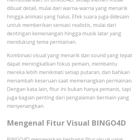
dibuat detail, mulai dari warna-warna yang menarik
hingga animasi yang halus. Efek suara juga didesain
untuk memberikan sensasi realistis, mulai dari
dentingan kemenangan hingga musik latar yang
mendukung tema permainan.
Kombinasi visual yang menarik dan sound yang tepat
dapat meningkatkan fokus pemain, membantu
mereka lebih menikmati setiap putaran, dan bahkan
menambah keseruan saat memenangkan permainan.
Dengan kata lain, fitur ini bukan hanya pemanis, tapi
juga bagian penting dari pengalaman bermain yang
menyenangkan.
Mengenal Fitur Visual BINGO4D
BINGO4D menawarkan berbagai fitur visual yang