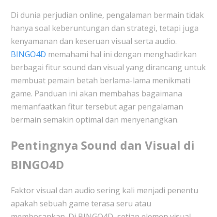
Di dunia perjudian online, pengalaman bermain tidak
hanya soal keberuntungan dan strategi, tetapi juga
kenyamanan dan keseruan visual serta audio.
BINGO4D
memahami hal ini dengan menghadirkan
berbagai fitur sound dan visual yang dirancang untuk
membuat pemain betah berlama-lama menikmati
game. Panduan ini akan membahas bagaimana
memanfaatkan fitur tersebut agar pengalaman
bermain semakin optimal dan menyenangkan.
Pentingnya Sound dan Visual di
BINGO4D
Faktor visual dan audio sering kali menjadi penentu
apakah sebuah game terasa seru atau
membosankan. Di BINGO4D, setiap elemen visual