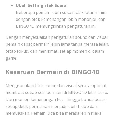
Ubah Setting Efek Suara
Beberapa pemain lebih suka musik latar minim
dengan efek kemenangan lebih menonjol, dan
BINGO4D memungkinkan pengaturan ini.
Dengan menyesuaikan pengaturan sound dan visual,
pemain dapat bermain lebih lama tanpa merasa lelah,
tetap fokus, dan menikmati setiap momen di dalam
game.
Keseruan Bermain di BINGO4D
Menggunakan fitur sound dan visual secara optimal
membuat setiap sesi bermain di BINGO4D lebih seru.
Dari momen kemenangan kecil hingga bonus besar,
setiap detik permainan menjadi lebih hidup dan
memuaskan. Pemain juga bisa merasa lebih rileks