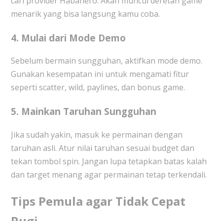
cari provider Habanero. Akan muncul deretan game
menarik yang bisa langsung kamu coba.
4.
Mulai dari Mode Demo
Sebelum bermain sungguhan, aktifkan mode demo.
Gunakan kesempatan ini untuk mengamati fitur
seperti scatter, wild, paylines, dan bonus game.
5.
Mainkan Taruhan Sungguhan
Jika sudah yakin, masuk ke permainan dengan
taruhan asli. Atur nilai taruhan sesuai budget dan
tekan tombol spin. Jangan lupa tetapkan batas kalah
dan target menang agar permainan tetap terkendali.
Tips Pemula agar Tidak Cepat
Rugi