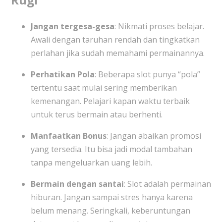
Jangan tergesa-gesa
: Nikmati proses belajar.
Awali dengan taruhan rendah dan tingkatkan
perlahan jika sudah memahami permainannya.
Perhatikan Pola
: Beberapa slot punya “pola”
tertentu saat mulai sering memberikan
kemenangan. Pelajari kapan waktu terbaik
untuk terus bermain atau berhenti.
Manfaatkan Bonus
: Jangan abaikan promosi
yang tersedia. Itu bisa jadi modal tambahan
tanpa mengeluarkan uang lebih.
Bermain dengan santai
: Slot adalah permainan
hiburan. Jangan sampai stres hanya karena
belum menang. Seringkali, keberuntungan