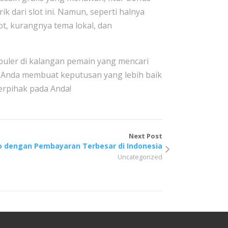
 dari slot ini. Namun, seperti halnya
ot, kurangnya tema lokal, dan
opuler di kalangan pemain yang mencari
u Anda membuat keputusan yang lebih baik
rpihak pada Anda!
Next Post
o dengan Pembayaran Terbesar di Indonesia
Uncategorized