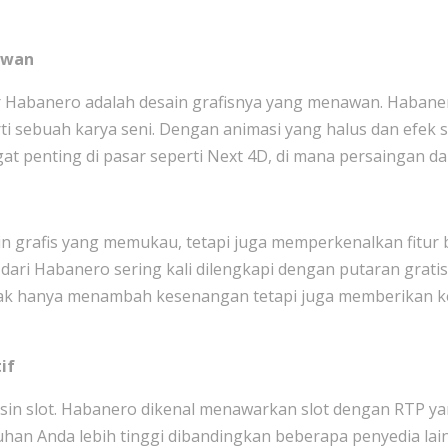
awan
cor Habanero adalah desain grafisnya yang menawan. Habaner
erti sebuah karya seni. Dengan animasi yang halus dan efek 
 penting di pasar seperti Next 4D, di mana persaingan dal
in grafis yang memukau, tetapi juga memperkenalkan fitu
dari Habanero sering kali dilengkapi dengan putaran gratis
tidak hanya menambah kesenangan tetapi juga memberikan
if
sin slot. Habanero dikenal menawarkan slot dengan RTP ya
an Anda lebih tinggi dibandingkan beberapa penyedia lain.