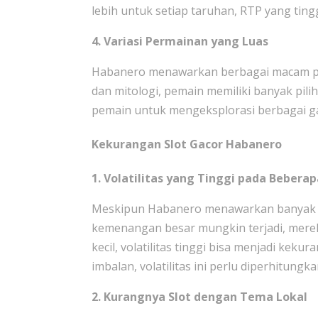
lebih untuk setiap taruhan, RTP yang tin
4. Variasi Permainan yang Luas
Habanero menawarkan berbagai macam perm
dan mitologi, pemain memiliki banyak pi
pemain untuk mengeksplorasi berbagai g
Kekurangan Slot Gacor Habanero
1. Volatilitas yang Tinggi pada Beberap
Meskipun Habanero menawarkan banyak slot
kemenangan besar mungkin terjadi, merek
kecil, volatilitas tinggi bisa menjadi kek
imbalan, volatilitas ini perlu diperhitungka
2. Kurangnya Slot dengan Tema Lokal