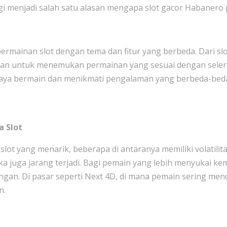
ggi menjadi salah satu alasan mengapa slot gacor Habanero
ainan slot dengan tema dan fitur yang berbeda. Dari slo
lihan untuk menemukan permainan yang sesuai dengan seler
aya bermain dan menikmati pengalaman yang berbeda-bed
a Slot
 yang menarik, beberapa di antaranya memiliki volatilitas
a juga jarang terjadi. Bagi pemain yang lebih menyukai k
urangan. Di pasar seperti Next 4D, di mana pemain sering me
n.