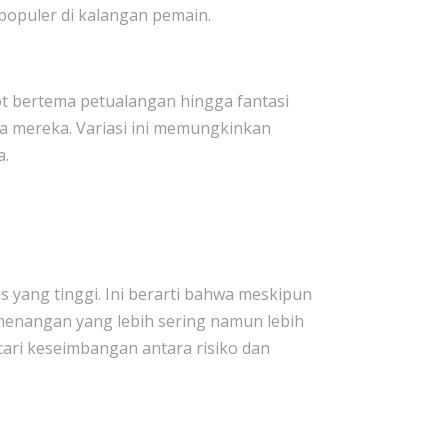
 populer di kalangan pemain.
t bertema petualangan hingga fantasi
a mereka. Variasi ini memungkinkan
a.
 yang tinggi. Ini berarti bahwa meskipun
emenangan yang lebih sering namun lebih
ncari keseimbangan antara risiko dan