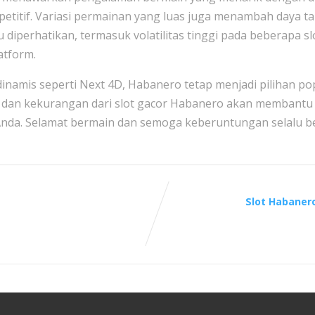
tif. Variasi permainan yang luas juga menambah daya tarik
iperhatikan, termasuk volatilitas tinggi pada beberapa sl
atform.
 dinamis seperti Next 4D, Habanero tetap menjadi pilihan p
n dan kekurangan dari slot gacor Habanero akan membant
da. Selamat bermain dan semoga keberuntungan selalu be
Slot Habaner