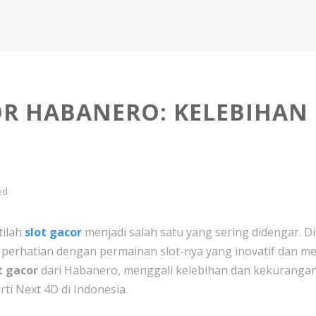
OR HABANERO: KELEBIHAN
ed
tilah
slot gacor
menjadi salah satu yang sering didengar. D
erhatian dengan permainan slot-nya yang inovatif dan menar
t gacor
dari Habanero, menggali kelebihan dan kekurangan
ti Next 4D di Indonesia.