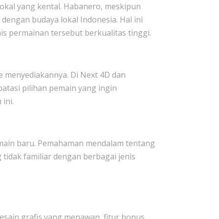
lokal yang kental. Habanero, meskipun
engan budaya lokal Indonesia. Hal ini
permainan tersebut berkualitas tinggi.
e menyediakannya. Di Next 4D dan
atasi pilihan pemain yang ingin
ini.
pemain baru. Pemahaman mendalam tentang
tidak familiar dengan berbagai jenis
ain grafis yang menawan, fitur bonus