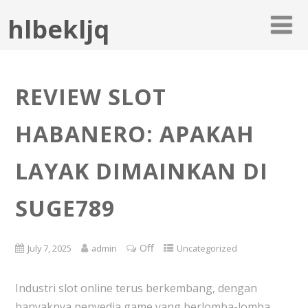
hlbekljq
REVIEW SLOT
HABANERO: APAKAH
LAYAK DIMAINKAN DI
SUGE789
Off
July 7, 2025
admin
Uncategorized
Industri slot online terus berkembang, dengan
banyaknya penyedia game yang berlomba-lomba