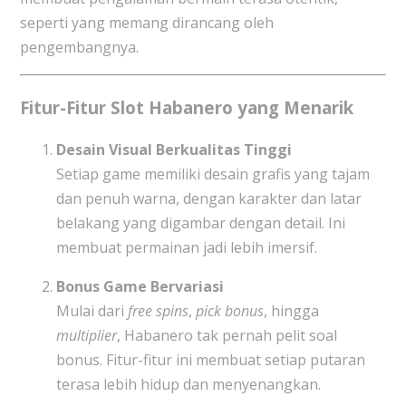
seperti yang memang dirancang oleh
pengembangnya.
Fitur-Fitur Slot Habanero yang Menarik
Desain Visual Berkualitas Tinggi
Setiap game memiliki desain grafis yang tajam
dan penuh warna, dengan karakter dan latar
belakang yang digambar dengan detail. Ini
membuat permainan jadi lebih imersif.
Bonus Game Bervariasi
Mulai dari
free spins
,
pick bonus
, hingga
multiplier
, Habanero tak pernah pelit soal
bonus. Fitur-fitur ini membuat setiap putaran
terasa lebih hidup dan menyenangkan.