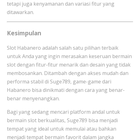
tetapi juga kenyamanan dan variasi fitur yang
ditawarkan.
Kesimpulan
Slot Habanero adalah salah satu pilihan terbaik
untuk Anda yang ingin merasakan keseruan bermain
slot dengan fitur-fitur menarik dan desain yang tidak
membosankan. Ditambah dengan akses mudah dan
performa stabil di Suge789, game-game dari
Habanero bisa dinikmati dengan cara yang benar-
benar menyenangkan.
Bagi yang sedang mencari platform andal untuk
bermain slot berkualitas, Suge789 bisa menjadi
tempat yang ideal untuk memulai atau bahkan
menjadi tempat bermain favorit dalam jangka