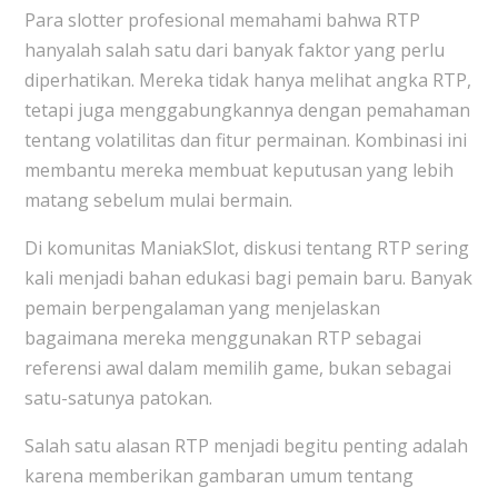
Para slotter profesional memahami bahwa RTP
hanyalah salah satu dari banyak faktor yang perlu
diperhatikan. Mereka tidak hanya melihat angka RTP,
tetapi juga menggabungkannya dengan pemahaman
tentang volatilitas dan fitur permainan. Kombinasi ini
membantu mereka membuat keputusan yang lebih
matang sebelum mulai bermain.
Di komunitas ManiakSlot, diskusi tentang RTP sering
kali menjadi bahan edukasi bagi pemain baru. Banyak
pemain berpengalaman yang menjelaskan
bagaimana mereka menggunakan RTP sebagai
referensi awal dalam memilih game, bukan sebagai
satu-satunya patokan.
Salah satu alasan RTP menjadi begitu penting adalah
karena memberikan gambaran umum tentang