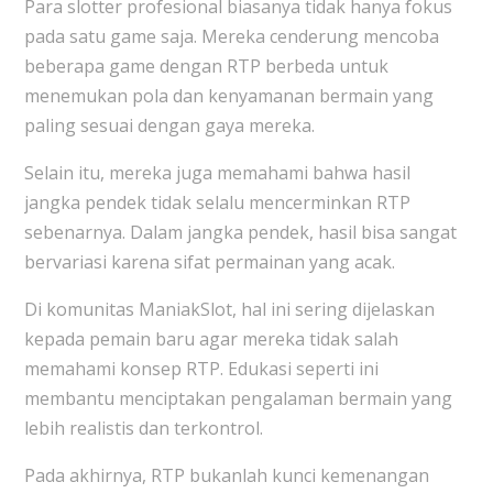
Para slotter profesional biasanya tidak hanya fokus
pada satu game saja. Mereka cenderung mencoba
beberapa game dengan RTP berbeda untuk
menemukan pola dan kenyamanan bermain yang
paling sesuai dengan gaya mereka.
Selain itu, mereka juga memahami bahwa hasil
jangka pendek tidak selalu mencerminkan RTP
sebenarnya. Dalam jangka pendek, hasil bisa sangat
bervariasi karena sifat permainan yang acak.
Di komunitas ManiakSlot, hal ini sering dijelaskan
kepada pemain baru agar mereka tidak salah
memahami konsep RTP. Edukasi seperti ini
membantu menciptakan pengalaman bermain yang
lebih realistis dan terkontrol.
Pada akhirnya, RTP bukanlah kunci kemenangan