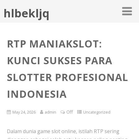
hlbekljq
RTP MANIAKSLOT:
KUNCI SUKSES PARA
SLOTTER PROFESIONAL
INDONESIA
Off
May 24, 2026
admin
Uncategorized
Dalam dunia game slot online, istilah RTP sering