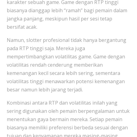
karakter sebuah game. Game dengan RTP tinggi
biasanya dianggap lebih “ramah” bagi pemain dalam
jangka panjang, meskipun hasil per sesi tetap
bersifat acak.
Namun, slotter profesional tidak hanya bergantung
pada RTP tinggi saja. Mereka juga
mempertimbangkan volatilitas game. Game dengan
volatilitas rendah cenderung memberikan
kemenangan kecil secara lebih sering, sementara
volatilitas tinggi menawarkan potensi kemenangan
besar namun lebih jarang terjadi.
Kombinasi antara RTP dan volatilitas inilah yang
sering digunakan oleh pemain berpengalaman untuk
menentukan gaya bermain mereka. Setiap pemain
biasanya memiliki preferensi berbeda sesuai dengan
tujuan dan kenyamanan mereka masing-masing.