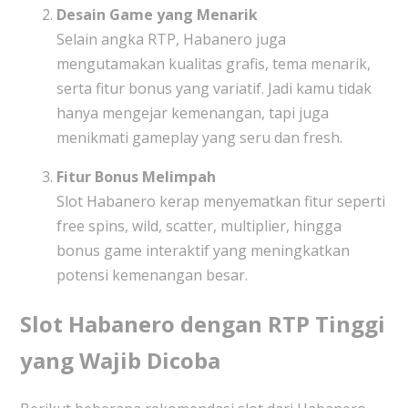
Desain Game yang Menarik
Selain angka RTP, Habanero juga
mengutamakan kualitas grafis, tema menarik,
serta fitur bonus yang variatif. Jadi kamu tidak
hanya mengejar kemenangan, tapi juga
menikmati gameplay yang seru dan fresh.
Fitur Bonus Melimpah
Slot Habanero kerap menyematkan fitur seperti
free spins, wild, scatter, multiplier, hingga
bonus game interaktif yang meningkatkan
potensi kemenangan besar.
Slot Habanero dengan RTP Tinggi
yang Wajib Dicoba