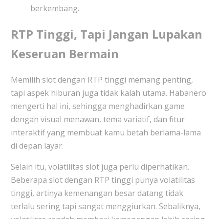
berkembang.
RTP Tinggi, Tapi Jangan Lupakan
Keseruan Bermain
Memilih slot dengan RTP tinggi memang penting,
tapi aspek hiburan juga tidak kalah utama. Habanero
mengerti hal ini, sehingga menghadirkan game
dengan visual menawan, tema variatif, dan fitur
interaktif yang membuat kamu betah berlama-lama
di depan layar.
Selain itu, volatilitas slot juga perlu diperhatikan.
Beberapa slot dengan RTP tinggi punya volatilitas
tinggi, artinya kemenangan besar datang tidak
terlalu sering tapi sangat menggiurkan. Sebaliknya,