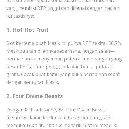
Berikut beberapa rekomendasi slot dari Habanero
yang memiliki RTP tinggi dan dikenal dengan hadiah
fantastisnya:
1.
Hot Hot Fruit
Slot bertema buah klasik ini punya RTP sekitar 96,7%.
Meskipun tampilannya sederhana, jangan salah—
permainan ini menyimpan potensi kemenangan yang
besar berkat fitur pengganda dan bonus putaran
gratis. Cocok buat kamu yang suka permainan cepat
dengan sentuhan klasik.
2.
Four Divine Beasts
Dengan RTP sekitar 96,9%, Four Divine Beasts
membawa kamu ke dunia mitologi dengan grafis
memukau dan fitur bonus menarik. Slot ini memiliki