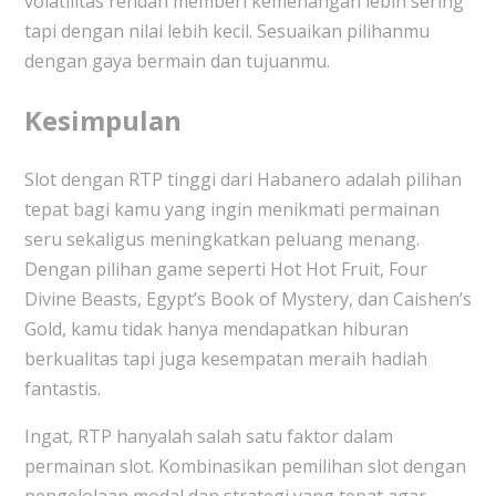
volatilitas rendah memberi kemenangan lebih sering
tapi dengan nilai lebih kecil. Sesuaikan pilihanmu
dengan gaya bermain dan tujuanmu.
Kesimpulan
Slot dengan RTP tinggi dari Habanero adalah pilihan
tepat bagi kamu yang ingin menikmati permainan
seru sekaligus meningkatkan peluang menang.
Dengan pilihan game seperti Hot Hot Fruit, Four
Divine Beasts, Egypt’s Book of Mystery, dan Caishen’s
Gold, kamu tidak hanya mendapatkan hiburan
berkualitas tapi juga kesempatan meraih hadiah
fantastis.
Ingat, RTP hanyalah salah satu faktor dalam
permainan slot. Kombinasikan pemilihan slot dengan