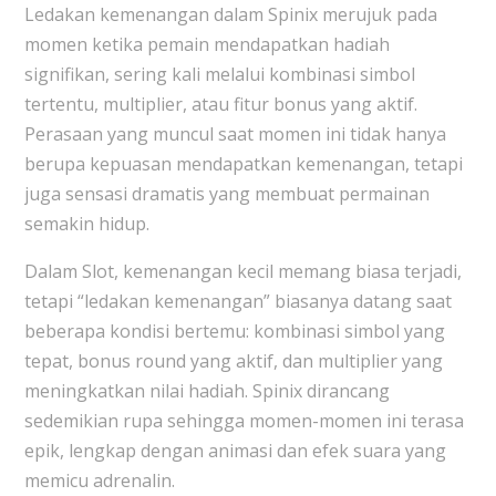
Ledakan kemenangan dalam Spinix merujuk pada
momen ketika pemain mendapatkan hadiah
signifikan, sering kali melalui kombinasi simbol
tertentu, multiplier, atau fitur bonus yang aktif.
Perasaan yang muncul saat momen ini tidak hanya
berupa kepuasan mendapatkan kemenangan, tetapi
juga sensasi dramatis yang membuat permainan
semakin hidup.
Dalam Slot, kemenangan kecil memang biasa terjadi,
tetapi “ledakan kemenangan” biasanya datang saat
beberapa kondisi bertemu: kombinasi simbol yang
tepat, bonus round yang aktif, dan multiplier yang
meningkatkan nilai hadiah. Spinix dirancang
sedemikian rupa sehingga momen-momen ini terasa
epik, lengkap dengan animasi dan efek suara yang
memicu adrenalin.