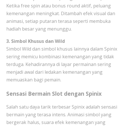
Ketika free spin atau bonus round aktif, peluang
kemenangan meningkat. Ditambah efek visual dan
animasi, setiap putaran terasa seperti membuka
hadiah besar yang menunggu.
3. Simbol Khusus dan Wild
Simbol Wild dan simbol khusus lainnya dalam Spinix
sering memicu kombinasi kemenangan yang tidak
terduga. Kehadirannya di layar permainan sering
menjadi awal dari ledakan kemenangan yang
memuaskan bagi pemain.
Sensasi Bermain Slot dengan Spinix
Salah satu daya tarik terbesar Spinix adalah sensasi
bermain yang terasa intens. Animasi simbol yang
bergerak halus, suara efek kemenangan yang