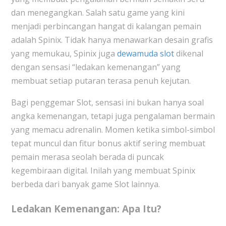
dan menegangkan. Salah satu game yang kini
menjadi perbincangan hangat di kalangan pemain
adalah Spinix. Tidak hanya menawarkan desain grafis
yang memukau, Spinix juga
dewamuda slot
dikenal
dengan sensasi “ledakan kemenangan” yang
membuat setiap putaran terasa penuh kejutan.
Bagi penggemar Slot, sensasi ini bukan hanya soal
angka kemenangan, tetapi juga pengalaman bermain
yang memacu adrenalin. Momen ketika simbol-simbol
tepat muncul dan fitur bonus aktif sering membuat
pemain merasa seolah berada di puncak
kegembiraan digital. Inilah yang membuat Spinix
berbeda dari banyak game Slot lainnya.
Ledakan Kemenangan: Apa Itu?