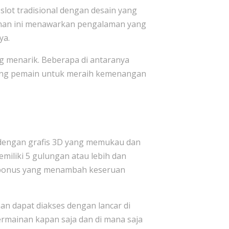
lot tradisional dengan desain yang
inan ini menawarkan pengalaman yang
ya.
g menarik.
Beberapa di antaranya
luang pemain untuk meraih kemenangan
dengan grafis 3D yang memukau dan
emiliki 5 gulungan atau lebih dan
e bonus yang menambah keseruan
n dapat diakses dengan lancar di
rmainan kapan saja dan di mana saja