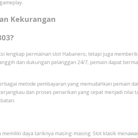
 gameplay.
dan Kekurangan
303?
si lengkap permainan slot Habanero, tetapi juga member
nggih dan dukungan pelanggan 24/7, pemain dapat berma
 berbagai metode pembayaran yang memudahkan pemain dala
terjangkau dan proses penarikan yang cepat menjadi nilai
batan.
 memiliki daya tariknya masing-masing.
Slot klasik menawa