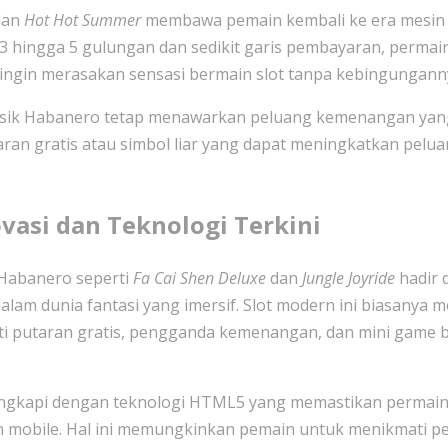
dan
Hot Hot Summer
membawa pemain kembali ke era mesin s
3 hingga 5 gulungan dan sedikit garis pembayaran, perma
ingin merasakan sensasi bermain slot tanpa kebingungann
lasik Habanero tetap menawarkan peluang kemenangan yan
utaran gratis atau simbol liar yang dapat meningkatkan pe
vasi dan Teknologi Terkini
 Habanero seperti
Fa Cai Shen Deluxe
dan
Jungle Joyride
hadir 
lam dunia fantasi yang imersif.
Slot modern ini biasanya m
rti putaran gratis, pengganda kemenangan, dan mini gam
ilengkapi dengan teknologi HTML5 yang memastikan permaina
 mobile.
Hal ini memungkinkan pemain untuk menikmati pe