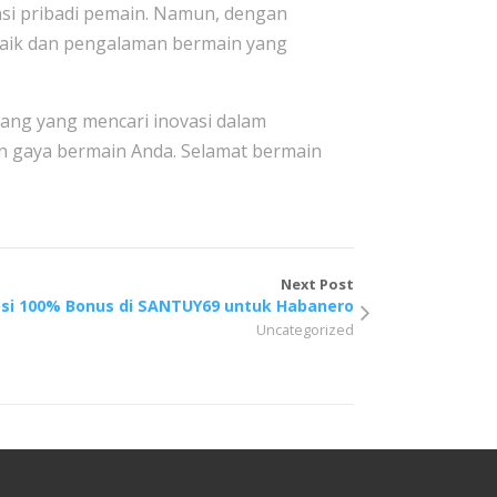
si pribadi pemain.
Namun, dengan
rbaik dan pengalaman bermain yang
ang yang mencari inovasi dalam
 gaya bermain Anda.
Selamat bermain
Next Post
si 100% Bonus di SANTUY69 untuk Habanero
Uncategorized