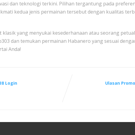
si dan teknologi terkini.
Pilihan tergantung pada preferen
kmati kedua jenis permainan tersebut dengan kualitas te
t klasik yang menyukai kesederhanaan atau seorang petual
303 dan temukan permainan Habanero yang sesuai dengan
tai Anda!
38 Login
Ulasan Promo