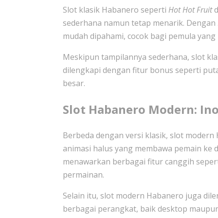
Slot klasik Habanero seperti
Hot Hot Fruit
sederhana namun tetap menarik.
Dengan 
mudah dipahami, cocok bagi pemula yang 
Meskipun tampilannya sederhana, slot k
dilengkapi dengan fitur bonus seperti p
besar.
Slot Habanero Modern: Ino
Berbeda dengan versi klasik, slot modern
animasi halus yang membawa pemain ke da
menawarkan berbagai fitur canggih sepe
permainan.
Selain itu, slot modern Habanero juga d
berbagai perangkat, baik desktop maupun