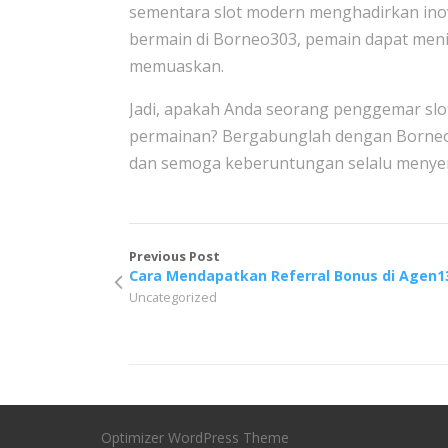
sementara slot modern menghadirkan inova
bermain di Borneo303, pemain dapat meni
memuaskan.
Jadi, apakah Anda seorang penggemar slo
permainan?
Bergabunglah dengan Borneo
dan semoga keberuntungan selalu menyer
Previous Post
Cara Mendapatkan Referral Bonus di Agen1
Uncategorized
Optimizer WordPress Theme