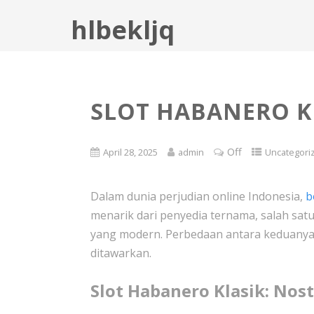
hlbekljq
SLOT HABANERO K
Off
April 28, 2025
admin
Uncategori
Dalam dunia perjudian online Indonesia,
b
menarik dari penyedia ternama, salah sat
yang modern.
Perbedaan antara keduanya t
ditawarkan.
Slot Habanero Klasik: No