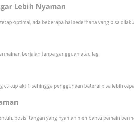
 agar Lebih Nyaman
etap optimal, ada beberapa hal sederhana yang bisa dilak
ermainan berjalan tanpa gangguan atau lag.
g cukup aktif, sehingga penggunaan baterai bisa lebih cepat
yaman
sentuh, posisi tangan yang nyaman membantu pemain bermai