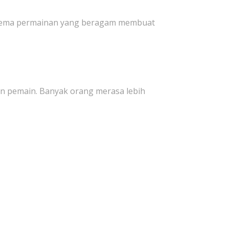
e. Tema permainan yang beragam membuat
an pemain. Banyak orang merasa lebih