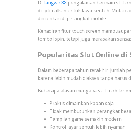
Di
fangwin88
pengalaman bermain slot onl
dioptimalkan untuk layar sentuh. Mulai da
dimainkan di perangkat mobile.
Kehadiran fitur touch screen membuat pen
tombol spin, tetapi juga merasakan sensa
Popularitas Slot Online d
Dalam beberapa tahun terakhir, jumlah p
karena lebih mudah diakses tanpa harus 
Beberapa alasan mengapa slot mobile sema
Praktis dimainkan kapan saja
Tidak membutuhkan perangkat besa
Tampilan game semakin modern
Kontrol layar sentuh lebih nyaman