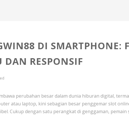
GWIN88 DI SMARTPHONE: 
U DAN RESPONSIF
zed
wa perubahan besar dalam dunia hiburan digital, termasu
puter atau laptop, kini sebagian besar penggemar slot on
sibel. Cukup dengan satu perangkat di genggaman, pemain 