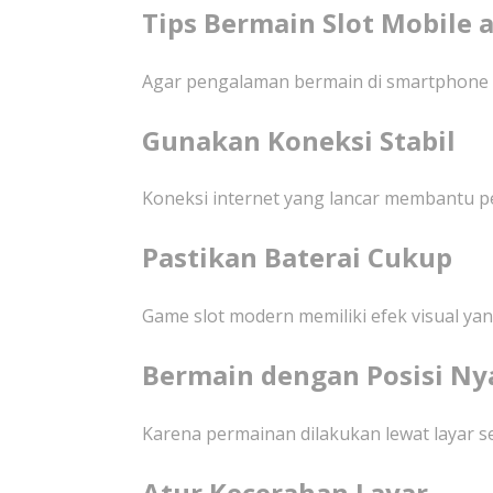
Tips Bermain Slot Mobile
Agar pengalaman bermain di smartphone t
Gunakan Koneksi Stabil
Koneksi internet yang lancar membantu p
Pastikan Baterai Cukup
Game slot modern memiliki efek visual yan
Bermain dengan Posisi N
Karena permainan dilakukan lewat layar 
Atur Kecerahan Layar