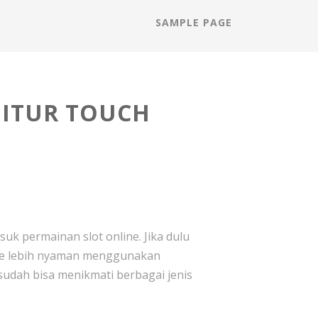
SAMPLE PAGE
FITUR TOUCH
k permainan slot online. Jika dulu
line lebih nyaman menggunakan
sudah bisa menikmati berbagai jenis