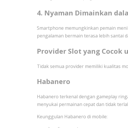
4. Nyaman Dimainkan dala
Smartphone memungkinkan pemain menikmati
pengalaman bermain terasa lebih santai d
Provider Slot yang Cocok
Tidak semua provider memiliki kualitas m
Habanero
Habanero terkenal dengan gameplay ringa
menyukai permainan cepat dan tidak terlal
Keunggulan Habanero di mobile: