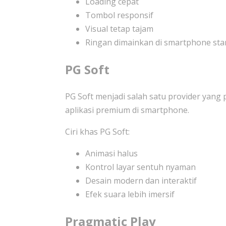
Loading cepat
Tombol responsif
Visual tetap tajam
Ringan dimainkan di smartphone sta
PG Soft
PG Soft menjadi salah satu provider yan
aplikasi premium di smartphone.
Ciri khas PG Soft:
Animasi halus
Kontrol layar sentuh nyaman
Desain modern dan interaktif
Efek suara lebih imersif
Pragmatic Play