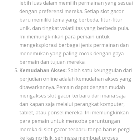
lebih luas dalam memilih permainan yang sesuai
dengan preferensi mereka. Setiap slot gacor
baru memiliki tema yang berbeda, fitur-fitur
unik, dan tingkat volatilitas yang berbeda pula.
Ini memungkinkan para pemain untuk
mengeksplorasi berbagai jenis permainan dan
menemukan yang paling cocok dengan gaya
bermain dan tujuan mereka.
Kemudahan Akses:
Salah satu keunggulan dari
perjudian online adalah kemudahan akses yang
ditawarkannya. Pemain dapat dengan mudah
mengakses slot gacor terbaru dari mana saja
dan kapan saja melalui perangkat komputer,
tablet, atau ponsel mereka. Ini memungkinkan
para pemain untuk mencoba peruntungan
mereka di slot gacor terbaru tanpa harus pergi
ke kasino fisik, sehingga membuat proses