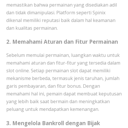
memastikan bahwa permainan yang disediakan adil
dan tidak dimanipulasi. Platform seperti Spinix
dikenal memiliki reputasi baik dalam hal keamanan
dan kualitas permainan.
2. Memahami Aturan dan Fitur Permainan
Sebelum memulai permainan, luangkan waktu untuk
memahami aturan dan fitur-fitur yang tersedia dalam
slot online. Setiap permainan slot dapat memiliki
mekanisme berbeda, termasuk jenis taruhan, jumlah
garis pembayaran, dan fitur bonus. Dengan
memahami hal ini, pemain dapat membuat keputusan
yang lebih baik saat bermain dan meningkatkan
peluang untuk mendapatkan kemenangan.
3. Mengelola Bankroll dengan Bijak