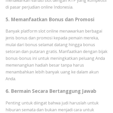
menawarkan variasi slot dengan RTP yang kompetitif
di pasar perjudian online Indonesia.
5. Memanfaatkan Bonus dan Promosi
Banyak platform slot online menawarkan berbagai
jenis bonus dan promosi kepada pemain mereka,
mulai dari bonus selamat datang hingga bonus
setoran dan putaran gratis. Manfaatkan dengan bijak
bonus-bonus ini untuk meningkatkan peluang Anda
memenangkan hadiah besar tanpa harus
menambahkan lebih banyak uang ke dalam akun
Anda.
6. Bermain Secara Bertanggung Jawab
Penting untuk diingat bahwa judi haruslah untuk
hiburan semata dan bukan menjadi cara untuk