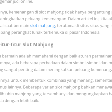
gemar judi online.
innya, kemenangan di slot mahjong tidak hanya bergantung
meningkatkan peluang kemenangan. Dalam artikel ini, kita
mal saat bermain
slot mahjong
, terutama di situs-situs yan
ang perangkat lunak terkemuka di pasar Indonesia.
tur-fitur Slot Mahjong
um bermain adalah memahami dengan baik aturan permainan
mnya, ada beberapa perbedaan dalam simbol-simbol dan mek
 yang sangat penting dalam meningkatkan peluang kemenang
ainnya untuk membentuk kombinasi yang menang, sementara 
bonus lainnya. Beberapa varian slot mahjong bahkan mena
h ubin mahjong yang tersembunyi dan mengungkapkan had
a dengan lebih baik.