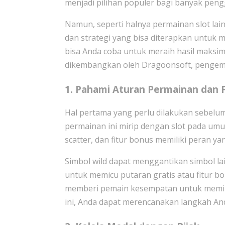
menjadi pilihan populer bagi banyak peng
Namun, seperti halnya permainan slot la
dan strategi yang bisa diterapkan untuk 
bisa Anda coba untuk meraih hasil maksi
dikembangkan oleh Dragoonsoft, pengemb
1.
Pahami Aturan Permainan dan Fi
Hal pertama yang perlu dilakukan sebel
permainan ini mirip dengan slot pada umu
scatter, dan fitur bonus memiliki peran
Simbol wild dapat menggantikan simbol l
untuk memicu putaran gratis atau fitur 
memberi pemain kesempatan untuk memili
ini, Anda dapat merencanakan langkah And