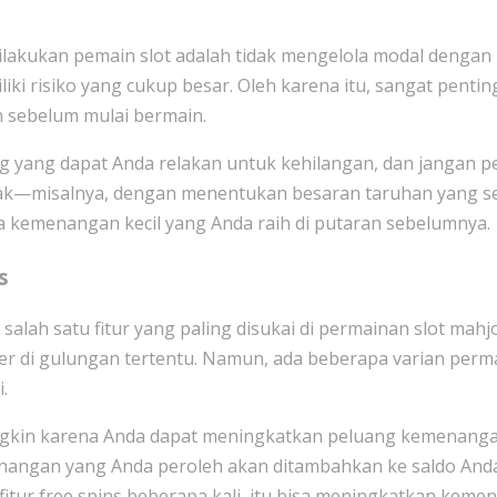
lakukan pemain slot adalah tidak mengelola modal dengan 
ki risiko yang cukup besar. Oleh karena itu, sangat pent
 sebelum mulai bermain.
 yang dapat Anda relakan untuk kehilangan, dan jangan pe
ak—misalnya, dengan menentukan besaran taruhan yang se
a kemenangan kecil yang Anda raih di putaran sebelumnya.
s
h salah satu fitur yang paling disukai di permainan slot ma
er di gulungan tertentu. Namun, ada beberapa varian per
.
ungkin karena Anda dapat meningkatkan peluang kemenang
enangan yang Anda peroleh akan ditambahkan ke saldo An
fitur free spins beberapa kali, itu bisa meningkatkan kemen