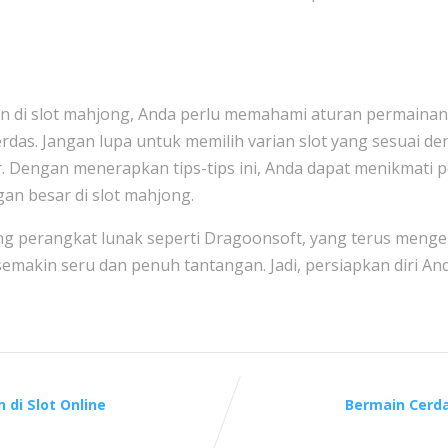
di slot mahjong, Anda perlu memahami aturan permainan,
das. Jangan lupa untuk memilih varian slot yang sesuai den
r. Dengan menerapkan tips-tips ini, Anda dapat menikmati
an besar di slot mahjong.
g perangkat lunak seperti Dragoonsoft, yang terus menge
makin seru dan penuh tantangan. Jadi, persiapkan diri Anda,
di Slot Online
Bermain Cerda