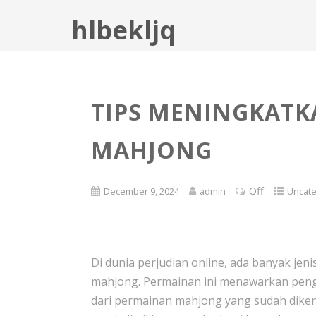
hlbekljq
TIPS MENINGKATK
MAHJONG
Off
December 9, 2024
admin
Uncate
Di dunia perjudian online, ada banyak jen
mahjong. Permainan ini menawarkan pen
dari permainan mahjong yang sudah dikena