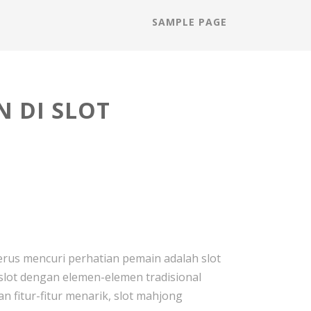
SAMPLE PAGE
 DI SLOT
terus mencuri perhatian pemain adalah slot
ot dengan elemen-elemen tradisional
 fitur-fitur menarik, slot mahjong