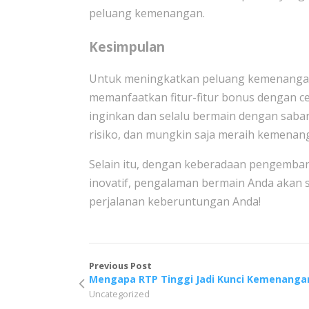
peluang kemenangan.
Kesimpulan
Untuk meningkatkan peluang kemenangan 
memanfaatkan fitur-fitur bonus dengan cer
inginkan dan selalu bermain dengan saba
risiko, dan mungkin saja meraih kemenang
Selain itu, dengan keberadaan pengemban
inovatif, pengalaman bermain Anda akan se
perjalanan keberuntungan Anda!
Previous Post
Mengapa RTP Tinggi Jadi Kunci Kemenangan 
Uncategorized