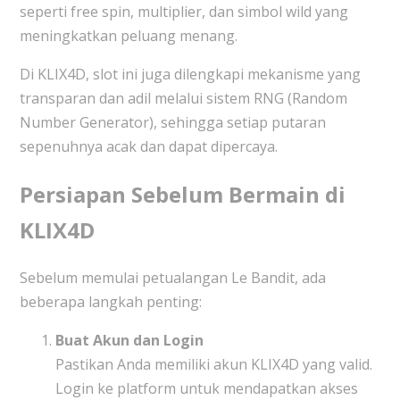
seperti free spin, multiplier, dan simbol wild yang
meningkatkan peluang menang.
Di KLIX4D, slot ini juga dilengkapi mekanisme yang
transparan dan adil melalui sistem RNG (Random
Number Generator), sehingga setiap putaran
sepenuhnya acak dan dapat dipercaya.
Persiapan Sebelum Bermain di
KLIX4D
Sebelum memulai petualangan Le Bandit, ada
beberapa langkah penting:
Buat Akun dan Login
Pastikan Anda memiliki akun KLIX4D yang valid.
Login ke platform untuk mendapatkan akses