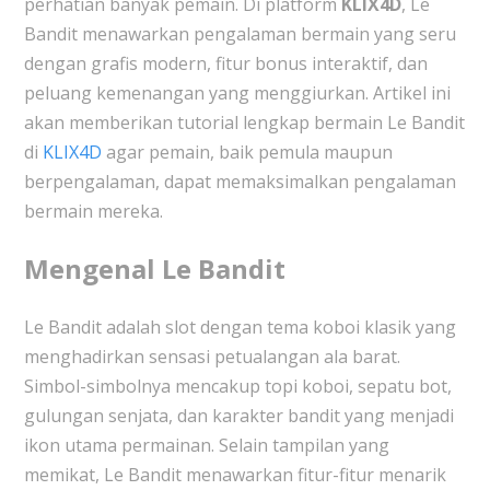
perhatian banyak pemain. Di platform
KLIX4D
, Le
Bandit menawarkan pengalaman bermain yang seru
dengan grafis modern, fitur bonus interaktif, dan
peluang kemenangan yang menggiurkan. Artikel ini
akan memberikan tutorial lengkap bermain Le Bandit
di
KLIX4D
agar pemain, baik pemula maupun
berpengalaman, dapat memaksimalkan pengalaman
bermain mereka.
Mengenal Le Bandit
Le Bandit adalah slot dengan tema koboi klasik yang
menghadirkan sensasi petualangan ala barat.
Simbol-simbolnya mencakup topi koboi, sepatu bot,
gulungan senjata, dan karakter bandit yang menjadi
ikon utama permainan. Selain tampilan yang
memikat, Le Bandit menawarkan fitur-fitur menarik