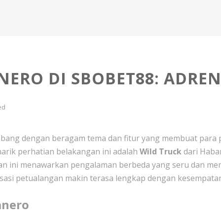
NERO DI SBOBET88: ADRE
ed
mbang dengan beragam tema dan fitur yang membuat para 
arik perhatian belakangan ini adalah
Wild Truck
dari Haba
inan ini menawarkan pengalaman berbeda yang seru dan mem
nsasi petualangan makin terasa lengkap dengan kesempat
anero