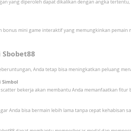
an yang diperoleh dapat dikalikan dengan angka tertentu,
n bonus mini game interaktif yang memungkinkan pemain
i Sbobet88
eberuntungan, Anda tetap bisa meningkatkan peluang mena
i Simbol
 scatter bekerja akan membantu Anda memanfaatkan fitur 
ar Anda bisa bermain lebih lama tanpa cepat kehabisan sa
 Sbobet88 dapat membantu memperbesar modal dan memper