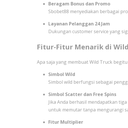
Beragam Bonus dan Promo
Sbobet88 menyediakan berbagai pr
Layanan Pelanggan 24 Jam
Dukungan customer service yang sig
Fitur-Fitur Menarik di Wil
Apa saja yang membuat Wild Truck begitu 
Simbol Wild
Simbol wild berfungsi sebagai peng
Simbol Scatter dan Free Spins
Jika Anda berhasil mendapatkan tiga
untuk memutar tanpa mengurangi sal
Fitur Multiplier