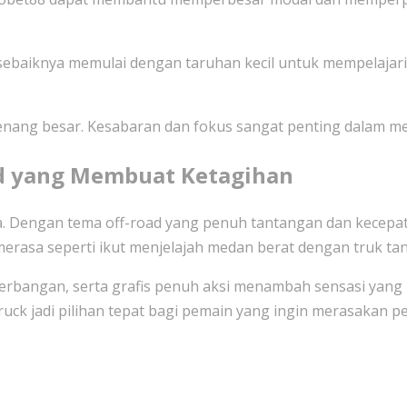
sebaiknya memulai dengan taruhan kecil untuk mempelajari
nang besar. Kesabaran dan fokus sangat penting dalam mera
ad yang Membuat Ketagihan
sa. Dengan tema off-road yang penuh tantangan dan kecep
rasa seperti ikut menjelajah medan berat dengan truk ta
terbangan, serta grafis penuh aksi menambah sensasi yan
ck jadi pilihan tepat bagi pemain yang ingin merasakan p