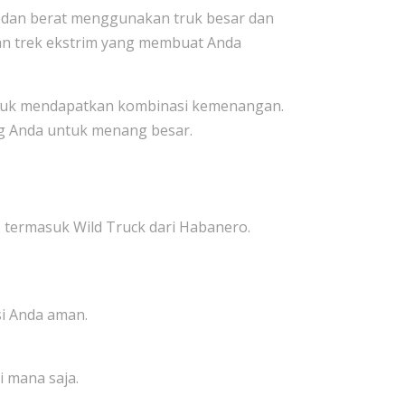
medan berat menggunakan truk besar dan
, dan trek ekstrim yang membuat Anda
ntuk mendapatkan kombinasi kemenangan.
ng Anda untuk menang besar.
, termasuk Wild Truck dari Habanero.
i Anda aman.
 mana saja.