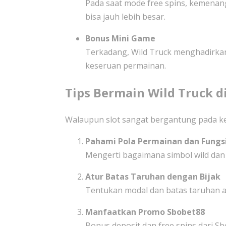
Pada saat mode free spins, kemenang
bisa jauh lebih besar.
Bonus Mini Game
Terkadang, Wild Truck menghadirka
keseruan permainan.
Tips Bermain Wild Truck d
Walaupun slot sangat bergantung pada k
Pahami Pola Permainan dan Fungs
Mengerti bagaimana simbol wild dan
Atur Batas Taruhan dengan Bijak
Tentukan modal dan batas taruhan ag
Manfaatkan Promo Sbobet88
Bonus deposit dan free spins dari