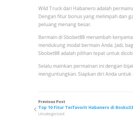
Wild Truck dari Habanero adalah permain
Dengan fitur bonus yang melimpah dan ga
peluang menang besar.
Bermain di Sbobet88 menambah kenyama
mendukung modal bermain Anda. Jadi, bagi
Sbobet88 adalah pilihan tepat untuk dicob
Selalu mainkan permainan ini dengan bi
menguntungkan. Siapkan diri Anda untuk 
Previous Post
Top 10 Fitur Terfavorit Habanero di Bosku3
Uncategorized