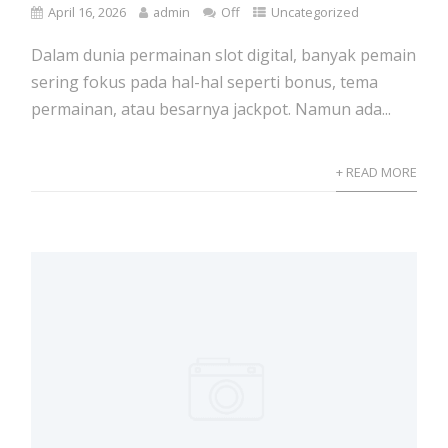
April 16, 2026
admin
Off
Uncategorized
Dalam dunia permainan slot digital, banyak pemain
sering fokus pada hal-hal seperti bonus, tema
permainan, atau besarnya jackpot. Namun ada...
+ READ MORE