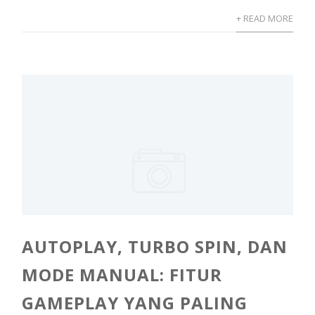
+ READ MORE
AUTOPLAY, TURBO SPIN, DAN
MODE MANUAL: FITUR
GAMEPLAY YANG PALING