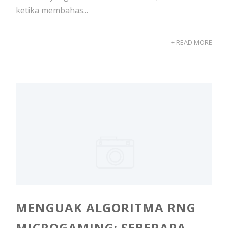
ketika membahas...
+ READ MORE
MENGUAK ALGORITMA RNG
MICROGAMING: SEBERAPA