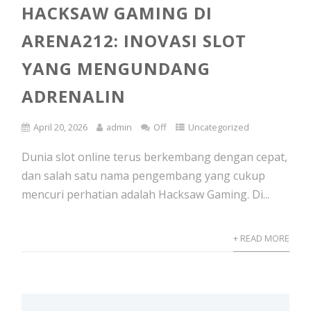
HACKSAW GAMING DI
ARENA212: INOVASI SLOT
YANG MENGUNDANG
ADRENALIN
April 20, 2026
admin
Off
Uncategorized
Dunia slot online terus berkembang dengan cepat,
dan salah satu nama pengembang yang cukup
mencuri perhatian adalah Hacksaw Gaming. Di...
+ READ MORE