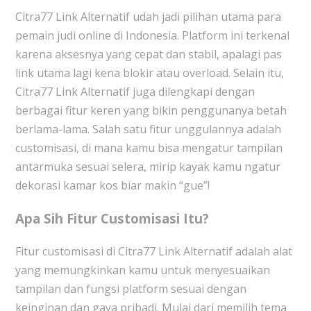
Citra77 Link Alternatif udah jadi pilihan utama para
pemain judi online di Indonesia. Platform ini terkenal
karena aksesnya yang cepat dan stabil, apalagi pas
link utama lagi kena blokir atau overload. Selain itu,
Citra77 Link Alternatif juga dilengkapi dengan
berbagai fitur keren yang bikin penggunanya betah
berlama-lama. Salah satu fitur unggulannya adalah
customisasi, di mana kamu bisa mengatur tampilan
antarmuka sesuai selera, mirip kayak kamu ngatur
dekorasi kamar kos biar makin “gue”!
Apa Sih Fitur Customisasi Itu?
Fitur customisasi di Citra77 Link Alternatif adalah alat
yang memungkinkan kamu untuk menyesuaikan
tampilan dan fungsi platform sesuai dengan
keinginan dan gaya pribadi. Mulai dari memilih tema