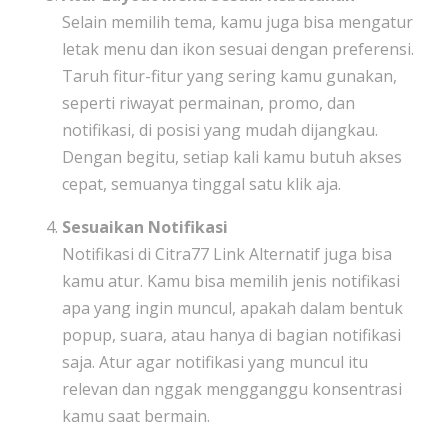
Selain memilih tema, kamu juga bisa mengatur
letak menu dan ikon sesuai dengan preferensi.
Taruh fitur-fitur yang sering kamu gunakan,
seperti riwayat permainan, promo, dan
notifikasi, di posisi yang mudah dijangkau.
Dengan begitu, setiap kali kamu butuh akses
cepat, semuanya tinggal satu klik aja.
Sesuaikan Notifikasi
Notifikasi di Citra77 Link Alternatif juga bisa
kamu atur. Kamu bisa memilih jenis notifikasi
apa yang ingin muncul, apakah dalam bentuk
popup, suara, atau hanya di bagian notifikasi
saja. Atur agar notifikasi yang muncul itu
relevan dan nggak mengganggu konsentrasi
kamu saat bermain.