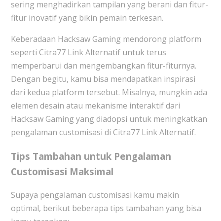
sering menghadirkan tampilan yang berani dan fitur-
fitur inovatif yang bikin pemain terkesan.
Keberadaan Hacksaw Gaming mendorong platform
seperti Citra77 Link Alternatif untuk terus
memperbarui dan mengembangkan fitur-fiturnya.
Dengan begitu, kamu bisa mendapatkan inspirasi
dari kedua platform tersebut. Misalnya, mungkin ada
elemen desain atau mekanisme interaktif dari
Hacksaw Gaming yang diadopsi untuk meningkatkan
pengalaman customisasi di Citra77 Link Alternatif.
Tips Tambahan untuk Pengalaman
Customisasi Maksimal
Supaya pengalaman customisasi kamu makin
optimal, berikut beberapa tips tambahan yang bisa