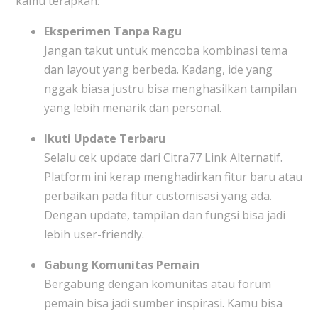
kamu terapkan:
Eksperimen Tanpa Ragu
Jangan takut untuk mencoba kombinasi tema
dan layout yang berbeda. Kadang, ide yang
nggak biasa justru bisa menghasilkan tampilan
yang lebih menarik dan personal.
Ikuti Update Terbaru
Selalu cek update dari Citra77 Link Alternatif.
Platform ini kerap menghadirkan fitur baru atau
perbaikan pada fitur customisasi yang ada.
Dengan update, tampilan dan fungsi bisa jadi
lebih user-friendly.
Gabung Komunitas Pemain
Bergabung dengan komunitas atau forum
pemain bisa jadi sumber inspirasi. Kamu bisa