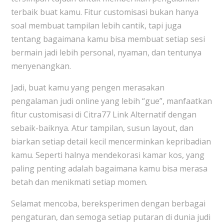
terbaik buat kamu. Fitur customisasi bukan hanya
soal membuat tampilan lebih cantik, tapi juga
tentang bagaimana kamu bisa membuat setiap sesi
bermain jadi lebih personal, nyaman, dan tentunya
menyenangkan.
Jadi, buat kamu yang pengen merasakan
pengalaman judi online yang lebih “gue”, manfaatkan
fitur customisasi di Citra77 Link Alternatif dengan
sebaik-baiknya. Atur tampilan, susun layout, dan
biarkan setiap detail kecil mencerminkan kepribadian
kamu. Seperti halnya mendekorasi kamar kos, yang
paling penting adalah bagaimana kamu bisa merasa
betah dan menikmati setiap momen.
Selamat mencoba, bereksperimen dengan berbagai
pengaturan, dan semoga setiap putaran di dunia judi