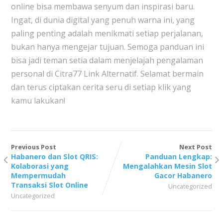
online bisa membawa senyum dan inspirasi baru.
Ingat, di dunia digital yang penuh warna ini, yang
paling penting adalah menikmati setiap perjalanan,
bukan hanya mengejar tujuan. Semoga panduan ini
bisa jadi teman setia dalam menjelajah pengalaman
personal di Citra77 Link Alternatif. Selamat bermain
dan terus ciptakan cerita seru di setiap klik yang
kamu lakukan!
Previous Post
Next Post
Habanero dan Slot QRIS:
Panduan Lengkap:
Kolaborasi yang
Mengalahkan Mesin Slot
Mempermudah
Gacor Habanero
Transaksi Slot Online
Uncategorized
Uncategorized