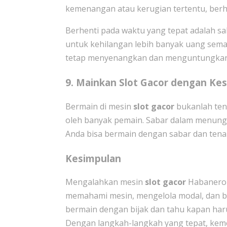
kemenangan atau kerugian tertentu, berh
Berhenti pada waktu yang tepat adalah sa
untuk kehilangan lebih banyak uang sema
tetap menyenangkan dan menguntungkan
9.
Mainkan Slot Gacor dengan Ke
Bermain di mesin
slot gacor
bukanlah tent
oleh banyak pemain. Sabar dalam menungg
Anda bisa bermain dengan sabar dan tena
Kesimpulan
Mengalahkan mesin
slot gacor
Habanero 
memahami mesin, mengelola modal, dan b
bermain dengan bijak dan tahu kapan har
Dengan langkah-langkah yang tepat, kemen