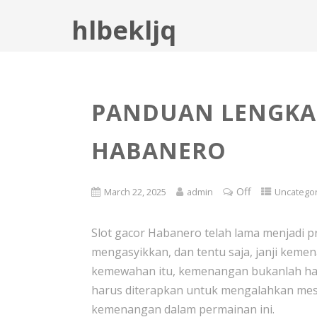
hlbekljq
PANDUAN LENGKA
HABANERO
Off
March 22, 2025
admin
Uncatego
Slot gacor Habanero telah lama menjadi p
mengasyikkan, dan tentu saja, janji keme
kemewahan itu, kemenangan bukanlah hal
harus diterapkan untuk mengalahkan me
kemenangan dalam permainan ini.