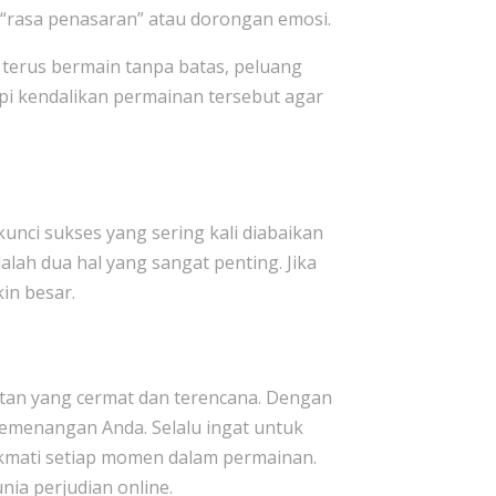
 “rasa penasaran” atau dorongan emosi.
 terus bermain tanpa batas, peluang
pi kendalikan permainan tersebut agar
nci sukses yang sering kali diabaikan
ah dua hal yang sangat penting. Jika
in besar.
tan yang cermat dan terencana. Dengan
emenangan Anda. Selalu ingat untuk
ikmati setiap momen dalam permainan.
ia perjudian online.