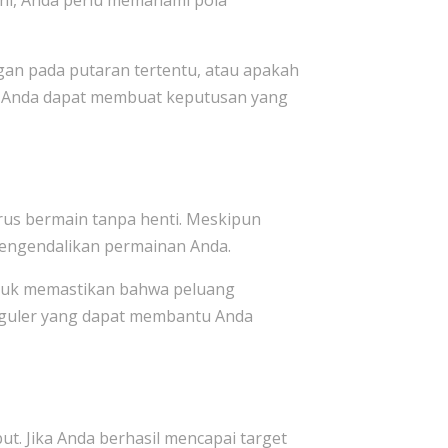
gan pada putaran tertentu, atau apakah
, Anda dapat membuat keputusan yang
rus bermain tanpa henti. Meskipun
mengendalikan permainan Anda.
untuk memastikan bahwa peluang
reguler yang dapat membantu Anda
ut. Jika Anda berhasil mencapai target