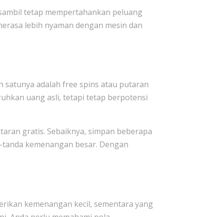
, sambil tetap mempertahankan peluang
 merasa lebih nyaman dengan mesin dan
h satunya adalah free spins atau putaran
kan uang asli, tetapi tetap berpotensi
aran gratis. Sebaiknya, simpan beberapa
da-tanda kemenangan besar. Dengan
erikan kemenangan kecil, sementara yang
ni, Anda perlu memahami pola