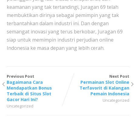
keamanan yang tak tertandingi, Juragan 69 telah
membuktikan dirinya sebagai pemimpin yang tak
terbantahkan dalam industri ini. Dan dengan
semangat inovasi yang terus berkobar, Juragan 69
siap untuk memimpin industri perjudian online
Indonesia ke masa depan yang lebih cerah.
Previous Post
Next Post
Bagaimana Cara
Permainan Slot Online
Mendapatkan Bonus
Terfavorit di Kalangan
Terbaik di Situs Slot
Pemain Indonesia
Gacor Hari Ini?
Uncategorized
Uncategorized