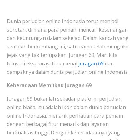
Dunia perjudian online Indonesia terus menjadi
sorotan, di mana para pemain mencari kesenangan
dan keuntungan dalam sekejap. Dalam kancah yang
semakin berkembang ini, satu nama telah mengukir
jejak yang tak terlupakan: Juragan 69. Mari kita
telusuri eksplorasi fenomenal
juragan 69
dan
dampaknya dalam dunia perjudian online Indonesia.
Keberadaan Memukau Juragan 69
Juragan 69 bukanlah sekadar platform perjudian
online biasa. Itu adalah ikon dalam dunia perjudian
online Indonesia, menarik perhatian para pemain
dengan berbagai fitur menarik dan layanan
berkualitas tinggi. Dengan keberadaannya yang