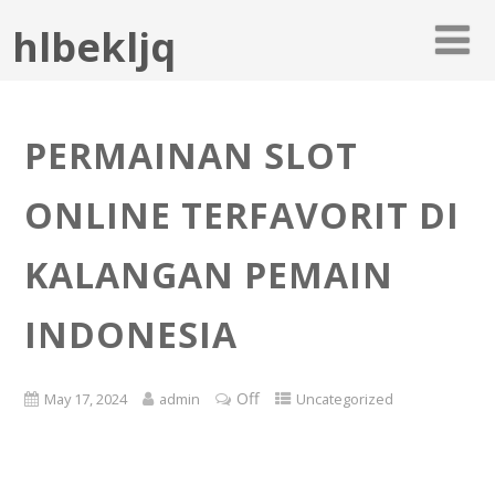
hlbekljq
PERMAINAN SLOT
ONLINE TERFAVORIT DI
KALANGAN PEMAIN
INDONESIA
Off
May 17, 2024
admin
Uncategorized