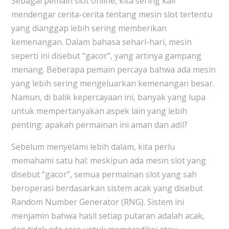
Sebagai pemain slot online, kita sering kali
mendengar cerita-cerita tentang mesin slot tertentu
yang dianggap lebih sering memberikan
kemenangan. Dalam bahasa sehari-hari, mesin
seperti ini disebut “gacor”, yang artinya gampang
menang. Beberapa pemain percaya bahwa ada mesin
yang lebih sering mengeluarkan kemenangan besar.
Namun, di balik kepercayaan ini, banyak yang lupa
untuk mempertanyakan aspek lain yang lebih
penting: apakah permainan ini aman dan adil?
Sebelum menyelami lebih dalam, kita perlu
memahami satu hal: meskipun ada mesin slot yang
disebut “gacor”, semua permainan slot yang sah
beroperasi berdasarkan sistem acak yang disebut
Random Number Generator (RNG). Sistem ini
menjamin bahwa hasil setiap putaran adalah acak,