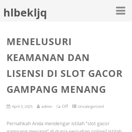
hlbekljq
MENELUSURI
KEAMANAN DAN
LISENSI DI SLOT GACOR
GAMPANG MENANG
Off
April 3, 2025
admin
Uncategorized
Pernahkah Anda mendengar istilah “slot gacor
gampang menang” di dunia perjudian online? Istilah