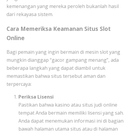
kemenangan yang mereka peroleh bukanlah hasil
dari rekayasa sistem.
Cara Memeriksa Keamanan Situs Slot
Online
Bagi pemain yang ingin bermain di mesin slot yang
mungkin dianggap “gacor gampang menang”, ada
beberapa langkah yang dapat diambil untuk
memastikan bahwa situs tersebut aman dan
terpercaya:
Periksa Lisensi
Pastikan bahwa kasino atau situs judi online
tempat Anda bermain memiliki lisensi yang sah.
Anda dapat menemukan informasi ini di bagian
bawah halaman utama situs atau di halaman