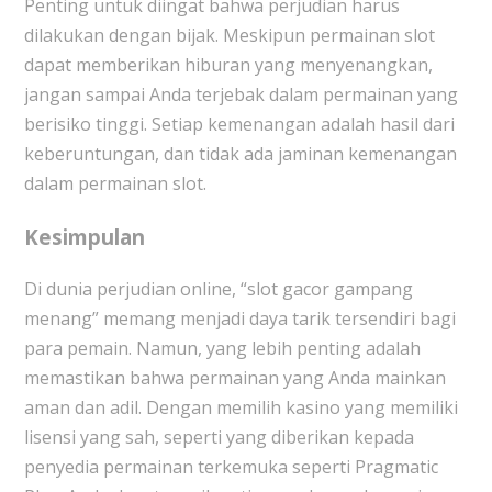
Penting untuk diingat bahwa perjudian harus
dilakukan dengan bijak. Meskipun permainan slot
dapat memberikan hiburan yang menyenangkan,
jangan sampai Anda terjebak dalam permainan yang
berisiko tinggi. Setiap kemenangan adalah hasil dari
keberuntungan, dan tidak ada jaminan kemenangan
dalam permainan slot.
Kesimpulan
Di dunia perjudian online, “slot gacor gampang
menang” memang menjadi daya tarik tersendiri bagi
para pemain. Namun, yang lebih penting adalah
memastikan bahwa permainan yang Anda mainkan
aman dan adil. Dengan memilih kasino yang memiliki
lisensi yang sah, seperti yang diberikan kepada
penyedia permainan terkemuka seperti Pragmatic