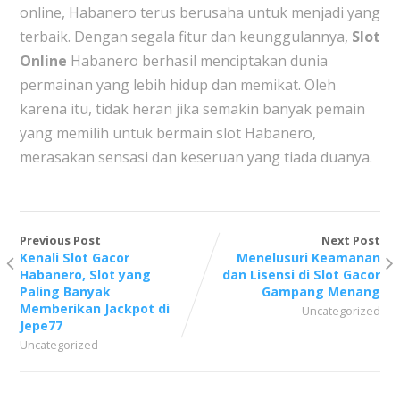
online, Habanero terus berusaha untuk menjadi yang
terbaik. Dengan segala fitur dan keunggulannya,
Slot
Online
Habanero berhasil menciptakan dunia
permainan yang lebih hidup dan memikat. Oleh
karena itu, tidak heran jika semakin banyak pemain
yang memilih untuk bermain slot Habanero,
merasakan sensasi dan keseruan yang tiada duanya.
Previous Post
Next Post
Kenali Slot Gacor
Menelusuri Keamanan
Habanero, Slot yang
dan Lisensi di Slot Gacor
Paling Banyak
Gampang Menang
Memberikan Jackpot di
Uncategorized
Jepe77
Uncategorized