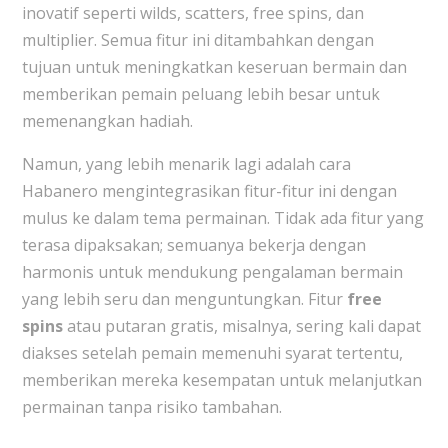
inovatif seperti wilds, scatters, free spins, dan
multiplier. Semua fitur ini ditambahkan dengan
tujuan untuk meningkatkan keseruan bermain dan
memberikan pemain peluang lebih besar untuk
memenangkan hadiah.
Namun, yang lebih menarik lagi adalah cara
Habanero mengintegrasikan fitur-fitur ini dengan
mulus ke dalam tema permainan. Tidak ada fitur yang
terasa dipaksakan; semuanya bekerja dengan
harmonis untuk mendukung pengalaman bermain
yang lebih seru dan menguntungkan. Fitur
free
spins
atau putaran gratis, misalnya, sering kali dapat
diakses setelah pemain memenuhi syarat tertentu,
memberikan mereka kesempatan untuk melanjutkan
permainan tanpa risiko tambahan.