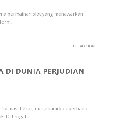
utama permainan slot yang menawarkan
orm...
+ READ MORE
 DI DUNIA PERJUDIAN
nsformasi besar, menghadirkan berbagai
 Di tengah...