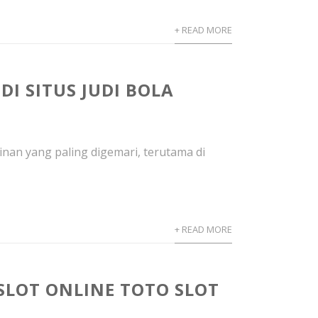
+ READ MORE
I SITUS JUDI BOLA
inan yang paling digemari, terutama di
+ READ MORE
LOT ONLINE TOTO SLOT