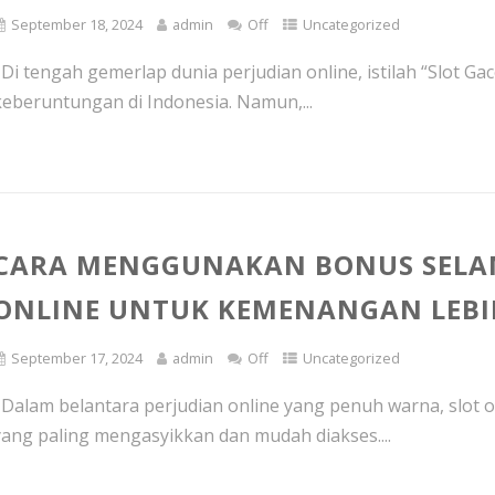
September 18, 2024
admin
Off
Uncategorized
Di tengah gemerlap dunia perjudian online, istilah “Slot Ga
keberuntungan di Indonesia. Namun,...
CARA MENGGUNAKAN BONUS SELAM
ONLINE UNTUK KEMENANGAN LEBI
September 17, 2024
admin
Off
Uncategorized
Dalam belantara perjudian online yang penuh warna, slot 
yang paling mengasyikkan dan mudah diakses....