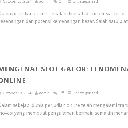
October 25, 2024
admin
Off
Uncategorized
Dunia perjudian online semakin diminati di Indonesia, ter
kesenangan dan potensi kemenangan besar. Salah satu platf
MENGENAL SLOT GACOR: FENOMENA
ONLINE
October 19, 2024
admin
Off
Uncategorized
Dalam sekejap, dunia perjudian online telah mengalami tra
inovasi yang membuat pengalaman bermain semakin menarik.