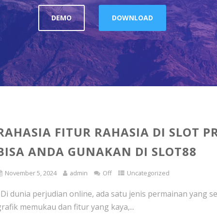
DEMO
DOWNLOAD
RAHASIA FITUR RAHASIA DI SLOT 
BISA ANDA GUNAKAN DI SLOT88
November 5, 2024
admin
Off
Uncategorized
Di dunia perjudian online, ada satu jenis permainan yang s
rafik memukau dan fitur yang kaya,...