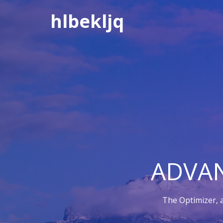
hlbekljq
ADVA
The Optimizer, 