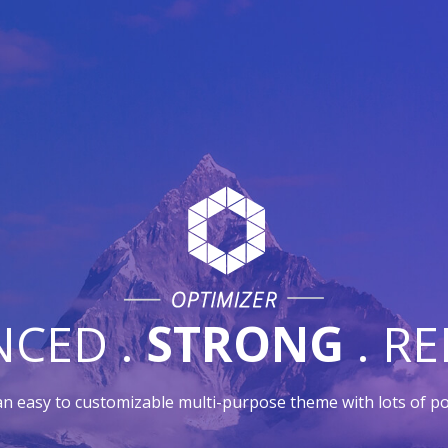
NCED .
STRONG
. RE
an easy to customizable multi-purpose theme with lots of po