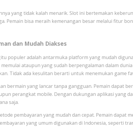
ainnya yang tidak kalah menarik. Slot ini bertemakan keber
a. Pemain bisa meraih kemenangan besar melalui fitur bonus
aman dan Mudah Diakses
itu populer adalah antarmuka platform yang mudah digun
u memulai ataupun yang sudah berpengalaman dalam dunia 
n. Tidak ada kesulitan berarti untuk menemukan game fav
 bermain yang lancar tanpa gangguan. Pemain dapat berm
 maupun perangkat mobile. Dengan dukungan aplikasi yang d
na saja.
 metode pembayaran yang mudah dan cepat. Pemain dapat m
ayaran yang umum digunakan di Indonesia, seperti transfe