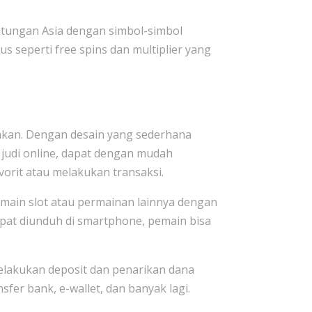
untungan Asia dengan simbol-simbol
 seperti free spins dan multiplier yang
akan. Dengan desain yang sederhana
judi online, dapat dengan mudah
orit atau melakukan transaksi.
ain slot atau permainan lainnya dengan
apat diunduh di smartphone, pemain bisa
elakukan deposit dan penarikan dana
r bank, e-wallet, dan banyak lagi.