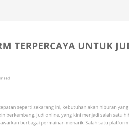
RM TERPERCAYA UNTUK JUD
orized
epatan seperti sekarang ini, kebutuhan akan hiburan yang
berkembang. Judi online, yang kini menjadi salah satu hib
warkan berbagai permainan menarik. Salah satu platform 