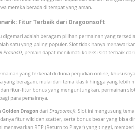
hwa mereka berada di tempat yang aman.
narik: Fitur Terbaik dari Dragoonsoft
 digemari adalah beragam pilihan permainan yang tersedia d
alah satu yang paling populer. Slot tidak hanya menawarka
Di
Prada4D
, pemain dapat menikmati koleksi slot terbaik da
rmainan yang terkenal di dunia perjudian online, khususn
ma yang beragam, mulai dari tema klasik hingga yang lebi
u, dan fitur-fitur bonus yang menguntungkan, permainan slo
bagi para pemainnya.
h
Golden Dragon
dari
Dragoonsoft
. Slot ini mengusung tem
ya fitur wild dan scatter, serta bonus besar yang bisa 
 ini menawarkan RTP (Return to Player) yang tinggi, membe