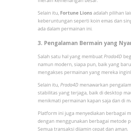
meraih kemenangan besar.
Selain itu,
Fortune Lions
adalah pilihan l
keberuntungan seperti koin emas dan sing
ada dalam permainan ini.
3. Pengalaman Bermain yang Ny
Salah satu hal yang membuat
Prada4D
beg
namun modern, siapa pun, baik yang bar
mengakses permainan yang mereka inginka
Selain itu,
Prada4D
menawarkan pengalaman
stabilitas yang terjaga, baik di desktop
menikmati permainan kapan saja dan di ma
Platform ini juga menyediakan berbagai
dengan menggunakan berbagai metode pemb
Semua transaksi dijamin cepat dan aman.