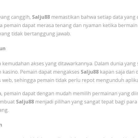
ang canggih,
Salju88
memastikan bahwa setiap data yang d
para pemain dapat merasa tenang dan nyaman ketika bermain
yang tidak bertanggung jawab.
pun
 kemudahan akses yang ditawarkannya. Dalam dunia yang se
n kasino. Pemain dapat mengakses
Salju88
kapan saja dan 
is web, sehingga pemain tidak perlu repot mengunduh aplik
 pemain dapat dengan mudah memilih permainan yang diin
membuat
Salju88
menjadi pilihan yang sangat tepat bagi par
ang.
n