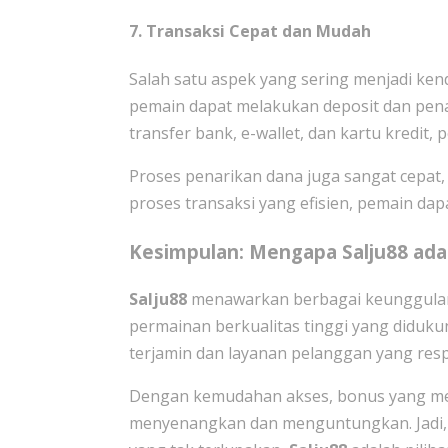
7. Transaksi Cepat dan Mudah
Salah satu aspek yang sering menjadi ken
pemain dapat melakukan deposit dan pen
transfer bank, e-wallet, dan kartu kredi
Proses penarikan dana juga sangat cepa
proses transaksi yang efisien, pemain d
Kesimpulan: Mengapa Salju88 adal
Salju88
menawarkan berbagai keunggulan 
permainan berkualitas tinggi yang diduk
terjamin dan layanan pelanggan yang res
Dengan kemudahan akses, bonus yang men
menyenangkan dan menguntungkan. Jadi, j