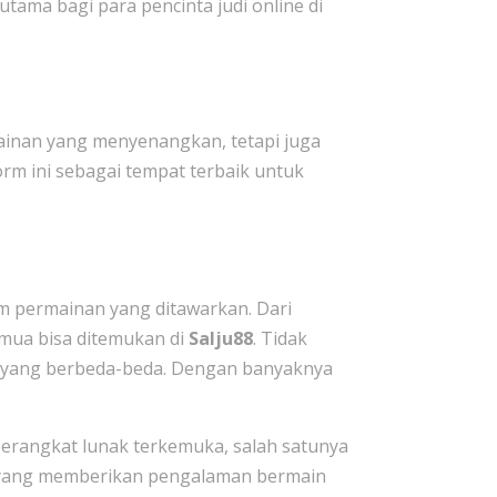
utama bagi para pencinta judi online di
ainan yang menyenangkan, tetapi juga
orm ini sebagai tempat terbaik untuk
m permainan yang ditawarkan. Dari
semua bisa ditemukan di
Salju88
. Tidak
n yang berbeda-beda. Dengan banyaknya
erangkat lunak terkemuka, salah satunya
 yang memberikan pengalaman bermain