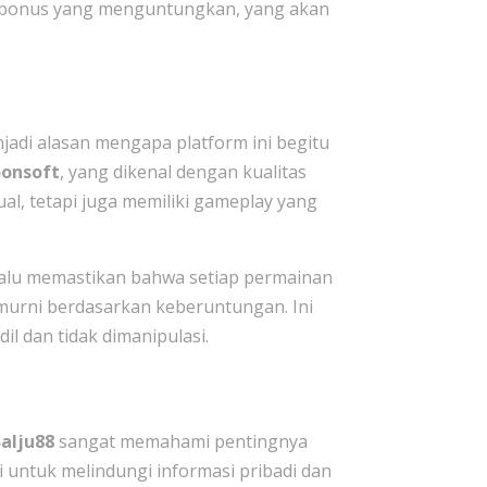
r bonus yang menguntungkan, yang akan
jadi alasan mengapa platform ini begitu
onsoft
, yang dikenal dengan kualitas
al, tetapi juga memiliki gameplay yang
elalu memastikan bahwa setiap permainan
h murni berdasarkan keberuntungan. Ini
l dan tidak dimanipulasi.
Salju88
sangat memahami pentingnya
i untuk melindungi informasi pribadi dan