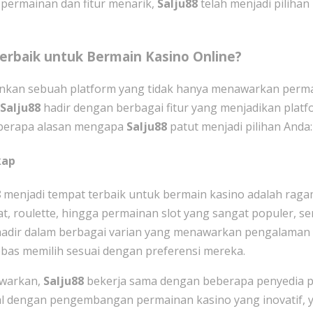
permainan dan fitur menarik,
Salju88
telah menjadi pilihan 
erbaik untuk Bermain Kasino Online?
ginkan sebuah platform yang tidak hanya menawarkan perm
.
Salju88
hadir dengan berbagai fitur yang menjadikan platf
eberapa alasan mengapa
Salju88
patut menjadi pilihan Anda:
kap
8
menjadi tempat terbaik untuk bermain kasino adalah raga
rat, roulette, hingga permainan slot yang sangat populer, 
a hadir dalam berbagai varian yang menawarkan pengalama
ebas memilih sesuai dengan preferensi mereka.
awarkan,
Salju88
bekerja sama dengan beberapa penyedia p
l dengan pengembangan permainan kasino yang inovatif,