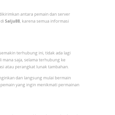
ikirimkan antara pemain dan server
 di
Salju88
, karena semua informasi
makin terhubung ini, tidak ada lagi
di mana saja, selama terhubung ke
asi atau perangkat lunak tambahan.
ginkan dan langsung mulai bermain
a pemain yang ingin menikmati permainan