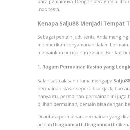
para pemainnya. Dengan beragam pilihan 
Indonesia.
Kenapa Salju88 Menjadi Tempat T
Sebagai pemain judi, tentu Anda mengin
memberikan kenyamanan dalam bermain
memainkan permainan kasino. Berikut b
1. Ragam Permainan Kasino yang Leng
Salah satu alasan utama mengapa
Salju8
permainan klasik seperti blackjack, bacca
hanya itu, permainan-permainan ini jug
pilihan permainan, pemain bisa dengan b
Di antara permainan-permainan yang dit
adalah
Dragoonsoft
.
Dragoonsoft
dikena