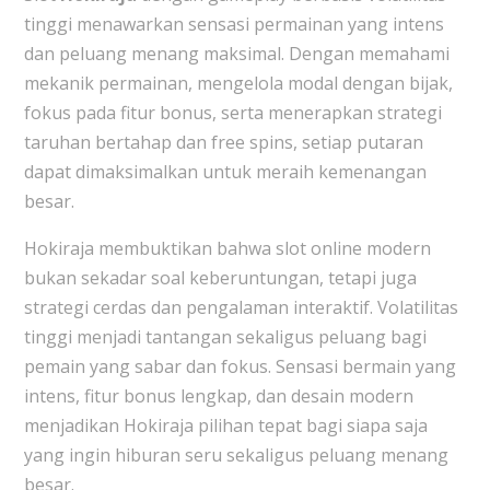
tinggi menawarkan sensasi permainan yang intens
dan peluang menang maksimal. Dengan memahami
mekanik permainan, mengelola modal dengan bijak,
fokus pada fitur bonus, serta menerapkan strategi
taruhan bertahap dan free spins, setiap putaran
dapat dimaksimalkan untuk meraih kemenangan
besar.
Hokiraja membuktikan bahwa slot online modern
bukan sekadar soal keberuntungan, tetapi juga
strategi cerdas dan pengalaman interaktif. Volatilitas
tinggi menjadi tantangan sekaligus peluang bagi
pemain yang sabar dan fokus. Sensasi bermain yang
intens, fitur bonus lengkap, dan desain modern
menjadikan Hokiraja pilihan tepat bagi siapa saja
yang ingin hiburan seru sekaligus peluang menang
besar.