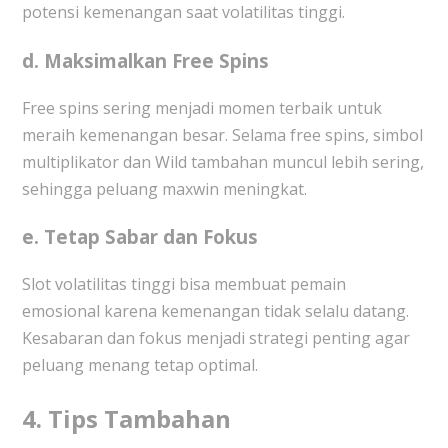
potensi kemenangan saat volatilitas tinggi.
d. Maksimalkan Free Spins
Free spins sering menjadi momen terbaik untuk
meraih kemenangan besar. Selama free spins, simbol
multiplikator dan Wild tambahan muncul lebih sering,
sehingga peluang maxwin meningkat.
e. Tetap Sabar dan Fokus
Slot volatilitas tinggi bisa membuat pemain
emosional karena kemenangan tidak selalu datang.
Kesabaran dan fokus menjadi strategi penting agar
peluang menang tetap optimal.
4. Tips Tambahan