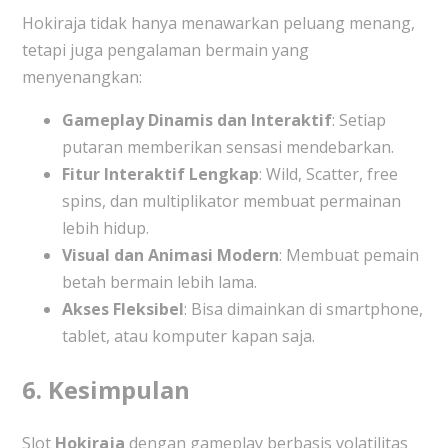
Hokiraja tidak hanya menawarkan peluang menang,
tetapi juga pengalaman bermain yang
menyenangkan:
Gameplay Dinamis dan Interaktif
: Setiap
putaran memberikan sensasi mendebarkan.
Fitur Interaktif Lengkap
: Wild, Scatter, free
spins, dan multiplikator membuat permainan
lebih hidup.
Visual dan Animasi Modern
: Membuat pemain
betah bermain lebih lama.
Akses Fleksibel
: Bisa dimainkan di smartphone,
tablet, atau komputer kapan saja.
6. Kesimpulan
Slot
Hokiraja
dengan gameplay berbasis volatilitas