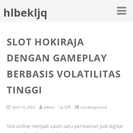
hlbekljq
SLOT HOKIRAJA
DENGAN GAMEPLAY
BERBASIS VOLATILITAS
TINGGI
Off
April 10, 2026
admin
Uncategorized
Slot online menjadi salah satu permainan judi digital