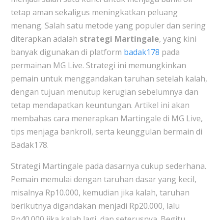
tetap aman sekaligus meningkatkan peluang
menang. Salah satu metode yang populer dan sering
diterapkan adalah
strategi Martingale
, yang kini
banyak digunakan di platform
badak178
pada
permainan MG Live. Strategi ini memungkinkan
pemain untuk menggandakan taruhan setelah kalah,
dengan tujuan menutup kerugian sebelumnya dan
tetap mendapatkan keuntungan. Artikel ini akan
membahas cara menerapkan Martingale di MG Live,
tips menjaga bankroll, serta keunggulan bermain di
Badak178.
Strategi Martingale pada dasarnya cukup sederhana.
Pemain memulai dengan taruhan dasar yang kecil,
misalnya Rp10.000, kemudian jika kalah, taruhan
berikutnya digandakan menjadi Rp20.000, lalu
Rp40.000 jika kalah lagi, dan seterusnya. Begitu